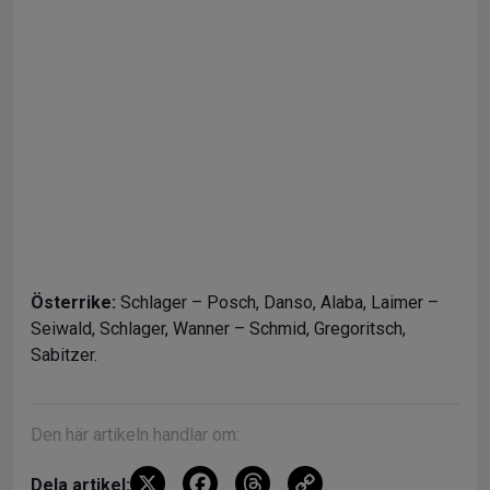
Österrike:
Schlager – Posch, Danso, Alaba, Laimer –
Seiwald, Schlager, Wanner – Schmid, Gregoritsch,
Sabitzer.
Den här artikeln handlar om:
X
F
T
C
Dela artikel: