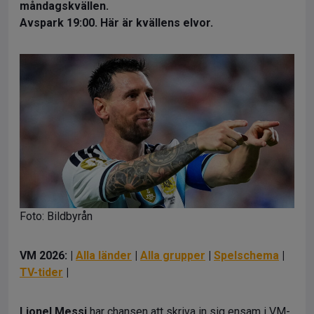
måndagskvällen.
Avspark 19:00. Här är kvällens elvor.
Foto: Bildbyrån
VM 2026: |
Alla länder
|
Alla grupper
|
Spelschema
|
TV-tider
|
Lionel Messi
har chansen att skriva in sig ensam i VM-