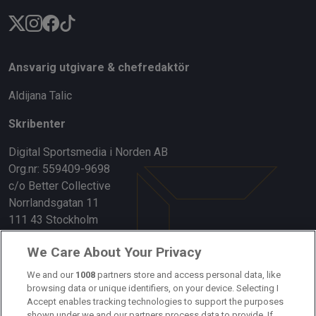
Ansvarig utgivare & chefredaktör
Aldijana Talic
Skribenter
Digital Sportsmedia i Norden AB
Org.nr: 559409-9698
c/o Better Collective
Norrlandsgatan 11
111 43 Stockholm
Länkar
We Care About Your Privacy
Om oss
We and our
1008
partners store and access personal data, like
browsing data or unique identifiers, on your device. Selecting I
Accept enables tracking technologies to support the purposes
Kontakta oss
shown under we and our partners process data to provide. If