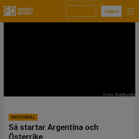
Hoppa
till
Prenumerera
Logga in
innehåll
Foto: Bildbyrån
VM FOTBOLL
Så startar Argentina och
Österrike