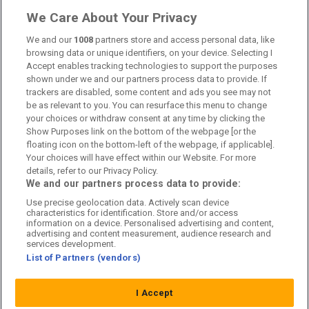
Om oss
We Care About Your Privacy
Kontakta oss
We and our
1008
partners store and access personal data, like
browsing data or unique identifiers, on your device. Selecting I
Accept enables tracking technologies to support the purposes
Kundtjänst
shown under we and our partners process data to provide. If
trackers are disabled, some content and ads you see may not
Sponsor: Rekatochklart
be as relevant to you. You can resurface this menu to change
your choices or withdraw consent at any time by clicking the
Annonsera på Fotbolldirekt
Show Purposes link on the bottom of the webpage [or the
floating icon on the bottom-left of the webpage, if applicable].
Redaktionell policy
Your choices will have effect within our Website. For more
details, refer to our Privacy Policy.
Personuppgiftspolicy
We and our partners process data to provide:
Use precise geolocation data. Actively scan device
Cookiepolicy
characteristics for identification. Store and/or access
information on a device. Personalised advertising and content,
Arkiv
advertising and content measurement, audience research and
services development.
List of Partners (vendors)
I Accept