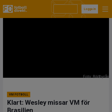
Hoppa
till
Prenumerera
Logga in
innehåll
Foto: Bildbyrån
VM FOTBOLL
Klart: Wesley missar VM för
Brasilien