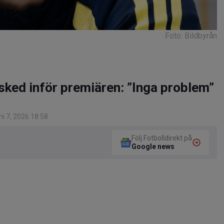
Foto: Bildbyrån
sked inför premiären: ”Inga problem”
i 7, 2026 18:58
Följ Fotbolldirekt på
Google news