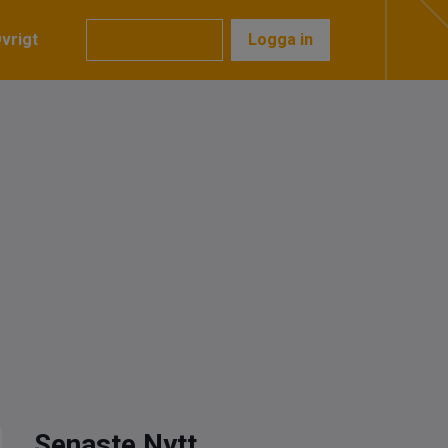
vrigt
Prenumerera
Logga in
Senaste Nytt