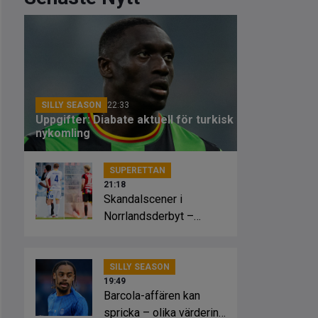
SILLY SEASON
22:33
Uppgifter: Diabate aktuell för turkisk
nykomling
SUPERETTAN
21:18
Skandalscener i
Norrlandsderbyt –
planen fattade eld
SILLY SEASON
19:49
Barcola-affären kan
spricka – olika värdering