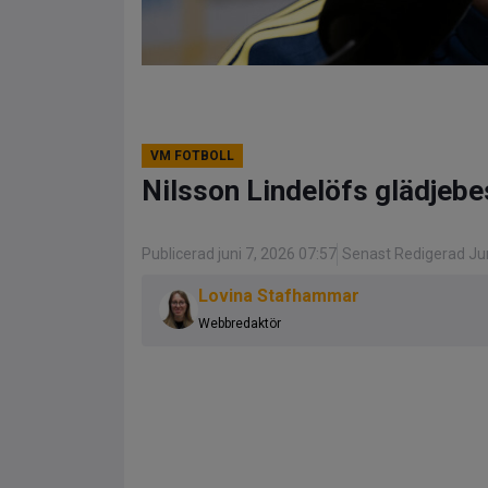
VM FOTBOLL
Nilsson Lindelöfs glädjebe
Publicerad juni 7, 2026 07:57
Senast Redigerad Jun
Lovina Stafhammar
Webbredaktör