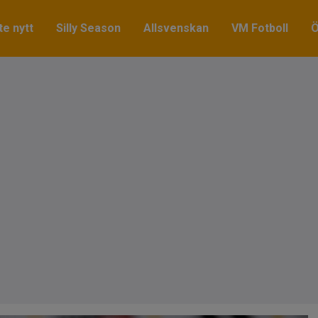
e nytt
Silly Season
Allsvenskan
VM Fotboll
Ö