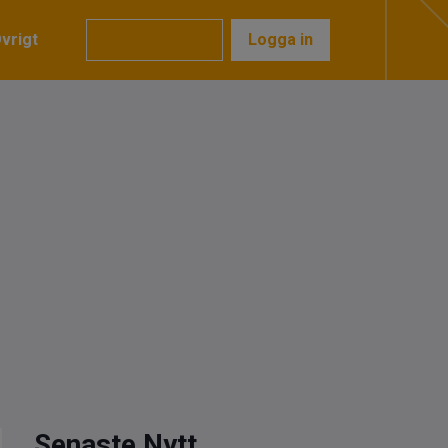
vrigt
Prenumerera
Logga in
Senaste Nytt