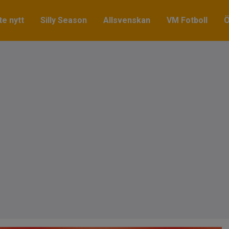
e nytt
Silly Season
Allsvenskan
VM Fotboll
Ö