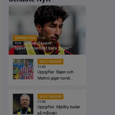
SUPERETTAN
11:49
Abodi Qasem:
”Självförtroendet bara flyger”
SILLY SEASON
11:43
Uppgifter: Bajen och
Malmö jagar norsk
striker
SILLY SEASON
11:42
Uppgifter: Mjällby budar
på målvakt