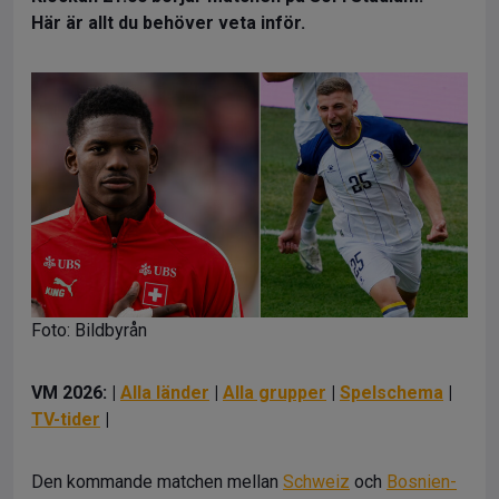
Här är allt du behöver veta inför.
Foto: Bildbyrån
VM 2026: |
Alla länder
|
Alla grupper
|
Spelschema
|
TV-tider
|
Den kommande matchen mellan
Schweiz
och
Bosnien-