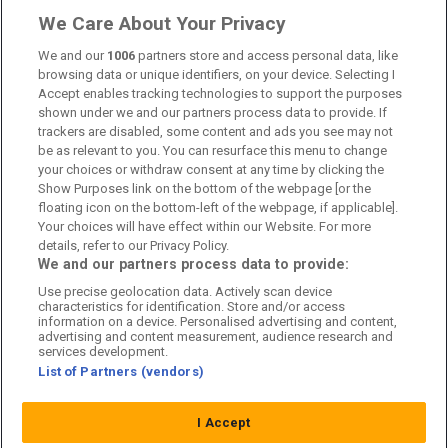
Länkar
We Care About Your Privacy
Om oss
We and our
1006
partners store and access personal data, like
browsing data or unique identifiers, on your device. Selecting I
Accept enables tracking technologies to support the purposes
Kontakta oss
shown under we and our partners process data to provide. If
trackers are disabled, some content and ads you see may not
Kundtjänst
be as relevant to you. You can resurface this menu to change
your choices or withdraw consent at any time by clicking the
Sponsor: Rekatochklart
Show Purposes link on the bottom of the webpage [or the
floating icon on the bottom-left of the webpage, if applicable].
Annonsera på Fotbolldirekt
Your choices will have effect within our Website. For more
details, refer to our Privacy Policy.
Redaktionell policy
We and our partners process data to provide:
Use precise geolocation data. Actively scan device
Personuppgiftspolicy
characteristics for identification. Store and/or access
information on a device. Personalised advertising and content,
Cookiepolicy
advertising and content measurement, audience research and
services development.
List of Partners (vendors)
Arkiv
I Accept