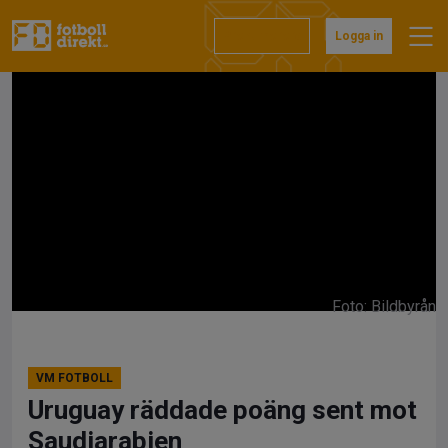
Hoppa
till
Prenumerera
Logga in
innehåll
Foto: Bildbyrån
VM FOTBOLL
Uruguay räddade poäng sent mot
Saudiarabien