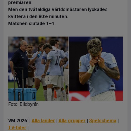
premiären.
Men den tvåfaldiga världsmästaren lyckades
kvittera i den 80:e minuten.
Matchen slutade 1–1.
Foto: Bildbyrån
VM 2026: |
Alla länder
|
Alla grupper
|
Spelschema
|
TV-tider
|