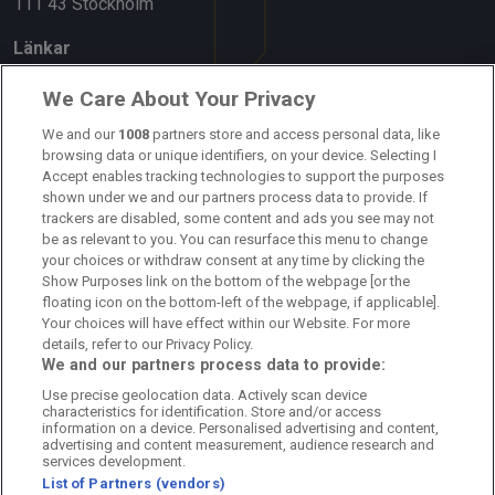
111 43 Stockholm
Länkar
Om oss
We Care About Your Privacy
Kontakta oss
We and our
1008
partners store and access personal data, like
browsing data or unique identifiers, on your device. Selecting I
Accept enables tracking technologies to support the purposes
Kundtjänst
shown under we and our partners process data to provide. If
trackers are disabled, some content and ads you see may not
Sponsor: Rekatochklart
be as relevant to you. You can resurface this menu to change
your choices or withdraw consent at any time by clicking the
Annonsera på Fotbolldirekt
Show Purposes link on the bottom of the webpage [or the
floating icon on the bottom-left of the webpage, if applicable].
Redaktionell policy
Your choices will have effect within our Website. For more
details, refer to our Privacy Policy.
Personuppgiftspolicy
We and our partners process data to provide:
Use precise geolocation data. Actively scan device
Cookiepolicy
characteristics for identification. Store and/or access
information on a device. Personalised advertising and content,
Arkiv
advertising and content measurement, audience research and
services development.
List of Partners (vendors)