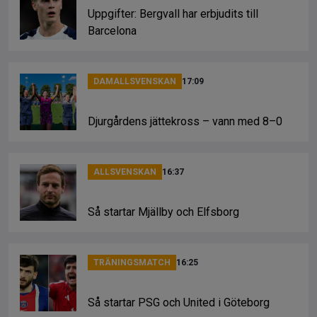
Uppgifter: Bergvall har erbjudits till
Barcelona
DAMALLSVENSKAN
17:09
Djurgårdens jättekross – vann med 8–0
ALLSVENSKAN
16:37
Så startar Mjällby och Elfsborg
TRÄNINGSMATCH
16:25
Så startar PSG och United i Göteborg