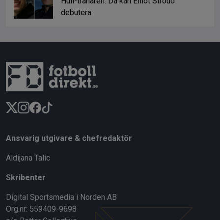
Hull-tränaren: Då kan Elliot Stroud
debutera
Ansvarig utgivare & chefredaktör
Aldijana Talic
Skribenter
Digital Sportsmedia i Norden AB
Org.nr: 559409-9698