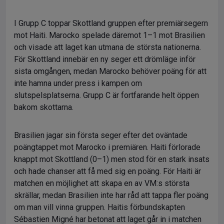
I Grupp C toppar Skottland gruppen efter premiärsegern
mot Haiti. Marocko spelade däremot 1–1 mot Brasilien
och visade att laget kan utmana de största nationerna.
För Skottland innebär en ny seger ett drömläge inför
sista omgången, medan Marocko behöver poäng för att
inte hamna under press i kampen om
slutspelsplatserna. Grupp C är fortfarande helt öppen
bakom skottarna.
Brasilien jagar sin första seger efter det oväntade
poängtappet mot Marocko i premiären. Haiti förlorade
knappt mot Skottland (0–1) men stod för en stark insats
och hade chanser att få med sig en poäng. För Haiti är
matchen en möjlighet att skapa en av VM:s största
skrällar, medan Brasilien inte har råd att tappa fler poäng
om man vill vinna gruppen. Haitis förbundskapten
Sébastien Migné har betonat att laget går in i matchen