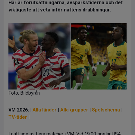
Här är förutsättningarna, avsparkstiderna och det
viktigaste att veta inför nattens
drabbningar.
Foto: Bildbyrån
VM 2026: |
Alla länder
|
Alla grupper
|
Spelschema
|
TV-tider
|
I natt spelas flera matcher i VM. Vid 19:00 spelar USA