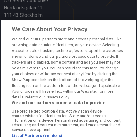
c/o Better Collective
Norrlandsgatan 11
111 43 Stockholm
Länkar
We Care About Your Privacy
Om oss
We and our
1008
partners store and access personal data, like
browsing data or unique identifiers, on your device. Selecting I
Accept enables tracking technologies to support the purposes
Kontakta oss
shown under we and our partners process data to provide. If
trackers are disabled, some content and ads you see may not
Kundtjänst
be as relevant to you. You can resurface this menu to change
your choices or withdraw consent at any time by clicking the
Sponsor: Rekatochklart
Show Purposes link on the bottom of the webpage [or the
floating icon on the bottom-left of the webpage, if applicable].
Annonsera på Fotbolldirekt
Your choices will have effect within our Website. For more
details, refer to our Privacy Policy.
Redaktionell policy
We and our partners process data to provide:
Use precise geolocation data. Actively scan device
Personuppgiftspolicy
characteristics for identification. Store and/or access
information on a device. Personalised advertising and content,
Cookiepolicy
advertising and content measurement, audience research and
services development.
List of Partners (vendors)