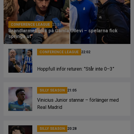
o
d
n
o
s
k
k
CONFERENCE LEAGUE
22:57
Brandlarmet gick på Gamla Ullevi – spelarna fick
springa ut
CONFERENCE LEAGUE
22:02
Hoppfull inför returen: ”Står inte 0–3”
SILLY SEASON
21:05
Vinicius Junior stannar – förlänger med
Real Madrid
SILLY SEASON
20:28