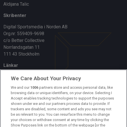
Aldijana Talic
Skribenter
Digital Sportsmedia i Norden AB
Org.nr: 559409-9698
c/o Better Collective
Norrlandsgatan 11
111 43 Stockholm
Länkar
Om oss
We Care About Your Privacy
Kontakta oss
We and our
1006
partners store and access personal data, like
browsing data or unique identifiers, on your device. Selecting I
Accept enables tracking technologies to support the purposes
Kundtjänst
shown under we and our partners process data to provide. If
trackers are disabled, some content and ads you see may not
Sponsor: Rekatochklart
be as relevant to you. You can resurface this menu to change
your choices or withdraw consent at any time by clicking the
Annonsera på Fotbolldirekt
Show Purposes link on the bottom of the webpage [or the