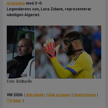
Argentina
med 3–0.
Legendarens son, Luca Zidane, representerar
nämligen Algeriet.
Foto: Bildbyrån
VM 2026: |
Alla länder
|
Alla grupper
|
Spelschema
|
TV-tider
|