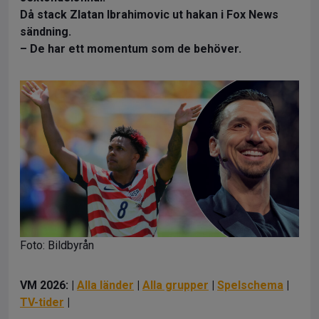
Då stack Zlatan Ibrahimovic ut hakan i Fox News
sändning.
– De har ett momentum som de behöver.
Foto: Bildbyrån
VM 2026: |
Alla länder
|
Alla grupper
|
Spelschema
|
TV-tider
|