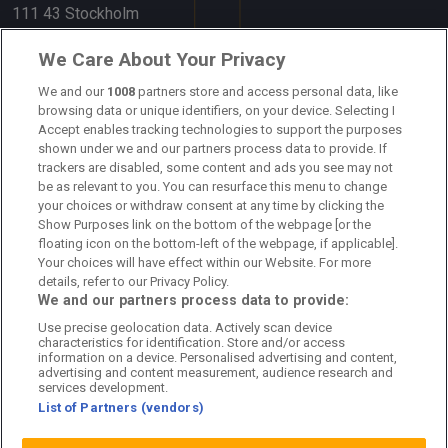
111 43 Stockholm
Länkar
We Care About Your Privacy
Om oss
We and our
1008
partners store and access personal data, like
browsing data or unique identifiers, on your device. Selecting I
Accept enables tracking technologies to support the purposes
Kontakta oss
shown under we and our partners process data to provide. If
trackers are disabled, some content and ads you see may not
Kundtjänst
be as relevant to you. You can resurface this menu to change
your choices or withdraw consent at any time by clicking the
Sponsor: Rekatochklart
Show Purposes link on the bottom of the webpage [or the
floating icon on the bottom-left of the webpage, if applicable].
Annonsera på Fotbolldirekt
Your choices will have effect within our Website. For more
details, refer to our Privacy Policy.
Redaktionell policy
We and our partners process data to provide:
Use precise geolocation data. Actively scan device
Personuppgiftspolicy
characteristics for identification. Store and/or access
information on a device. Personalised advertising and content,
Cookiepolicy
advertising and content measurement, audience research and
services development.
List of Partners (vendors)
Arkiv