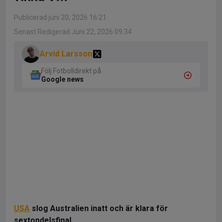
Publicerad juni 20, 2026 16:21
Senast Redigerad Juni 22, 2026 09:34
Arvid Larsson
Följ Fotbolldirekt på
Google news
USA
slog Australien inatt och är klara för
sextondelsfinal.