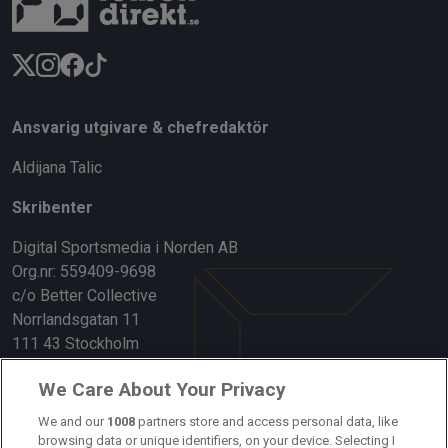
Ansvarig utgivare & chefredaktör
Aldijana Talic
Skribenter
Digital Sportsmedia i Norden AB
Org.nr: 559409-9698
c/o Better Collective
Norrlandsgatan 11
111 43 Stockholm
Länkar
We Care About Your Privacy
We and our
1008
partners store and access personal data, like
Om oss
browsing data or unique identifiers, on your device. Selecting I