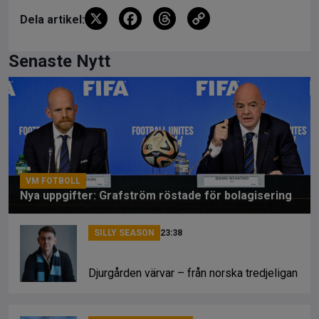
X
F
T
C
Dela artikel:
a
hr
o
ce
e
py
Senaste Nytt
b
a
Li
o
d
n
o
s
k
k
VM FOTBOLL
07:03
Nya uppgifter: Grafström röstade för bolagisering
SILLY SEASON
23:38
Djurgården värvar – från norska tredjeligan