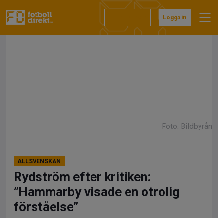
Hoppa
till
Prenumerera
Logga in
innehåll
Foto: Bildbyrån
ALLSVENSKAN
Rydström efter kritiken:
”Hammarby visade en otrolig
förståelse”