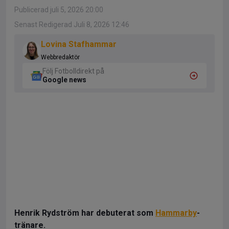
Publicerad juli 5, 2026 20:00
Senast Redigerad Juli 8, 2026 12:46
Lovina Stafhammar
Webbredaktör
Följ Fotbolldirekt på
Google news
Henrik Rydström har debuterat som
Hammarby
-
tränare.