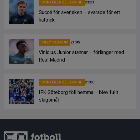
CONFERENCE LEAGUE
23:21
Succé för svensken – svarade för ett
hattrick
SILLY SEASON
21:05
Vinicius Junior stannar – förlänger med
Real Madrid
CONFERENCE LEAGUE
21:00
IFK Göteborg föll hemma – blev fullt
slagsmål