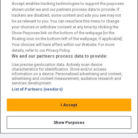
Accept enables tracking technologies to support the purposes
Kontakta oss
shown under we and our partners process data to provide. If
trackers are disabled, some content and ads you see may not
Kundtjänst
be as relevant to you. You can resurface this menu to change
your choices or withdraw consent at any time by clicking the
Sponsor: Rekatochklart
Show Purposes link on the bottom of the webpage [or the
floating icon on the bottom-left of the webpage, if applicable].
Annonsera på Fotbolldirekt
Your choices will have effect within our Website. For more
details, refer to our Privacy Policy.
Redaktionell policy
We and our partners process data to provide:
Use precise geolocation data. Actively scan device
Personuppgiftspolicy
characteristics for identification. Store and/or access
information on a device. Personalised advertising and content,
Cookiepolicy
advertising and content measurement, audience research and
services development.
List of Partners (vendors)
Arkiv
I Accept
Show Purposes