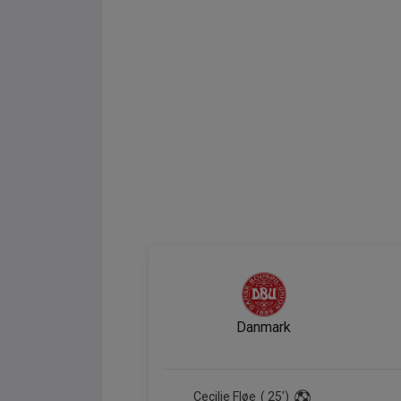
Danmark
Cecilie Fløe
( 25')