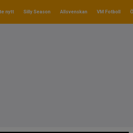
e nytt
Silly Season
Allsvenskan
VM Fotboll
Ö