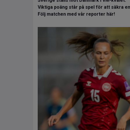
Sverige ställs mot Danmark i VM-kvalet.
Viktiga poäng står på spel för att säkra en
Följ matchen med vår reporter här!