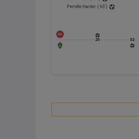
Pernille Harder
( 65')
25
52