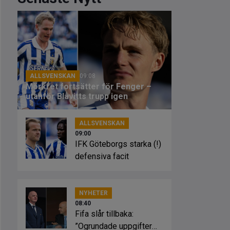
ALLSVENSKAN
09:08
Mörkret fortsätter för Fenger –
utanför Blåvitts trupp igen
ALLSVENSKAN
09:00
IFK Göteborgs starka (!)
defensiva facit
NYHETER
08:40
Fifa slår tillbaka:
”Ogrundade uppgifter