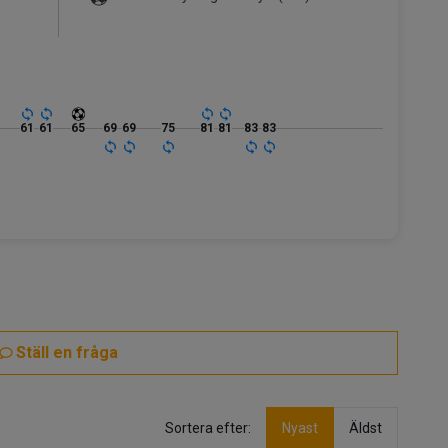
61
61
65
69
69
75
81
81
83
83
Ställ en fråga
Sortera efter:
Nyast
Äldst