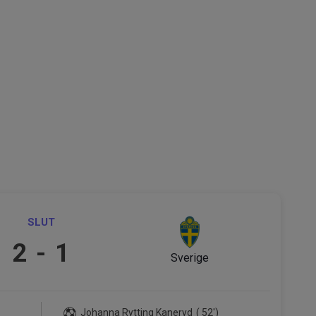
SLUT
2
-
1
Sverige
Johanna Rytting Kaneryd
( 52')