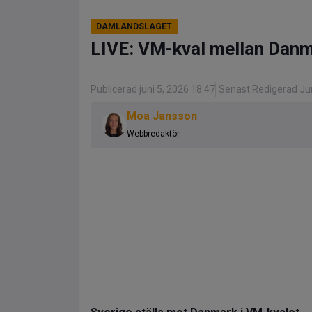
DAMLANDSLAGET
LIVE: VM-kval mellan Danm
Publicerad juni 5, 2026 18:47
Senast Redigerad Jun
Moa Jansson
Webbredaktör