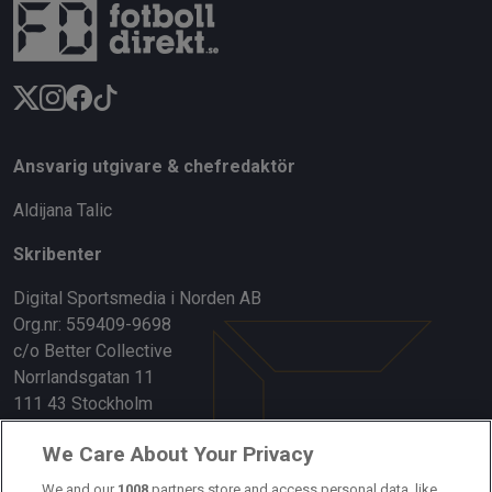
Ansvarig utgivare & chefredaktör
Aldijana Talic
Skribenter
Digital Sportsmedia i Norden AB
Org.nr: 559409-9698
c/o Better Collective
Norrlandsgatan 11
111 43 Stockholm
Länkar
We Care About Your Privacy
Om oss
We and our
1008
partners store and access personal data, like