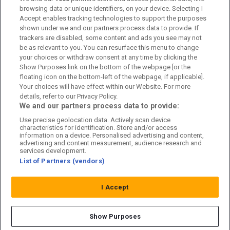
browsing data or unique identifiers, on your device. Selecting I
Accept enables tracking technologies to support the purposes
Kontakta oss
shown under we and our partners process data to provide. If
trackers are disabled, some content and ads you see may not
Kundtjänst
be as relevant to you. You can resurface this menu to change
your choices or withdraw consent at any time by clicking the
Sponsor: Rekatochklart
Show Purposes link on the bottom of the webpage [or the
floating icon on the bottom-left of the webpage, if applicable].
Annonsera på Fotbolldirekt
Your choices will have effect within our Website. For more
details, refer to our Privacy Policy.
Redaktionell policy
We and our partners process data to provide:
Use precise geolocation data. Actively scan device
Personuppgiftspolicy
characteristics for identification. Store and/or access
information on a device. Personalised advertising and content,
Cookiepolicy
advertising and content measurement, audience research and
services development.
List of Partners (vendors)
Arkiv
I Accept
Show Purposes