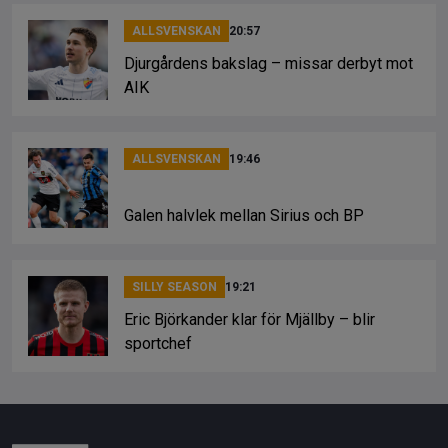
ALLSVENSKAN
20:57
Djurgårdens bakslag – missar derbyt mot
AIK
ALLSVENSKAN
19:46
Galen halvlek mellan Sirius och BP
SILLY SEASON
19:21
Eric Björkander klar för Mjällby – blir
sportchef