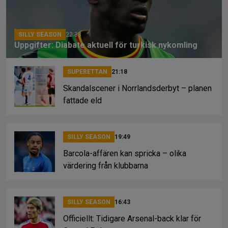
k
SILLY SEASON
22:33
Uppgifter: Diabate aktuell för turkisk nykomling
SUPERETTAN
21:18
Skandalscener i Norrlandsderbyt – planen
fattade eld
SILLY SEASON
19:49
Barcola-affären kan spricka – olika
värdering från klubbarna
SILLY SEASON
16:43
Officiellt: Tidigare Arsenal-back klar för