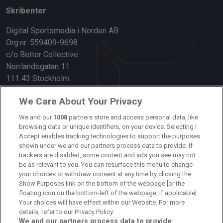
Skribenter
Digital Sportsmedia i Norden AB
Org.nr: 559409-9698
c/o Better Collective
Norrlandsgatan 11
111 43 Stockholm
Länkar
We Care About Your Privacy
Om oss
We and our
1008
partners store and access personal data, like
browsing data or unique identifiers, on your device. Selecting I
Accept enables tracking technologies to support the purposes
Kontakta oss
shown under we and our partners process data to provide. If
trackers are disabled, some content and ads you see may not
Kundtjänst
be as relevant to you. You can resurface this menu to change
your choices or withdraw consent at any time by clicking the
Sponsor: Rekatochklart
Show Purposes link on the bottom of the webpage [or the
floating icon on the bottom-left of the webpage, if applicable].
Annonsera på Fotbolldirekt
Your choices will have effect within our Website. For more
details, refer to our Privacy Policy.
Redaktionell policy
We and our partners process data to provide: