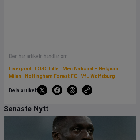
Den här artikeln handlar om:
Liverpool
LOSC Lille
Men National – Belgium
Milan
Nottingham Forest FC
VfL Wolfsburg
X
F
T
C
Dela artikel:
a
hr
o
ce
e
py
Senaste Nytt
b
a
Li
o
d
n
o
s
k