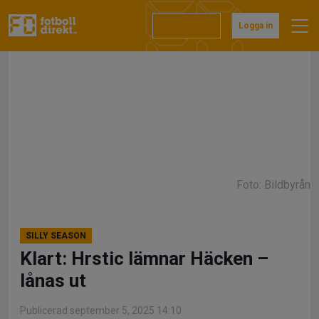
Hoppa
till
Prenumerera
Logga in
innehåll
Foto: Bildbyrån
SILLY SEASON
Klart: Hrstic lämnar Häcken –
lånas ut
Publicerad september 5, 2025 14:10