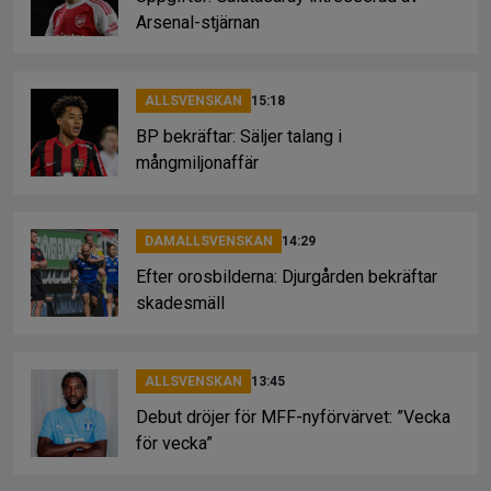
Arsenal-stjärnan
ALLSVENSKAN
15:18
BP bekräftar: Säljer talang i
mångmiljonaffär
DAMALLSVENSKAN
14:29
Efter orosbilderna: Djurgården bekräftar
skadesmäll
ALLSVENSKAN
13:45
Debut dröjer för MFF-nyförvärvet: ”Vecka
för vecka”