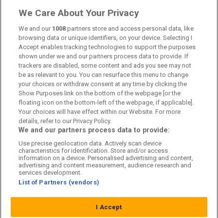
Länkar
We Care About Your Privacy
We and our
1008
partners store and access personal data, like
Om oss
browsing data or unique identifiers, on your device. Selecting I
Accept enables tracking technologies to support the purposes
Kontakta oss
shown under we and our partners process data to provide. If
trackers are disabled, some content and ads you see may not
Kundtjänst
be as relevant to you. You can resurface this menu to change
your choices or withdraw consent at any time by clicking the
Sponsor: Rekatochklart
Show Purposes link on the bottom of the webpage [or the
floating icon on the bottom-left of the webpage, if applicable].
Annonsera på Fotbolldirekt
Your choices will have effect within our Website. For more
details, refer to our Privacy Policy.
Redaktionell policy
We and our partners process data to provide:
Use precise geolocation data. Actively scan device
Personuppgiftspolicy
characteristics for identification. Store and/or access
information on a device. Personalised advertising and content,
Cookiepolicy
advertising and content measurement, audience research and
services development.
List of Partners (vendors)
Arkiv
I Accept