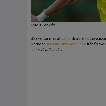
Foto: Bildbyrån
Strax efter midnatt till lördag, när det svens
ivorianen
Axel Kouamé köps loss
från finska 
under
deadline day
.