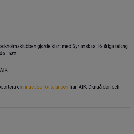
tockholmsklubben gjorde klart med Syrianskas 16-åriga talang
e i natt.
 AIK.
apportera om
intresse för talangen
från AIK, Djurgården och