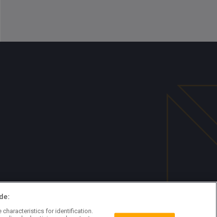
de:
characteristics for identification.