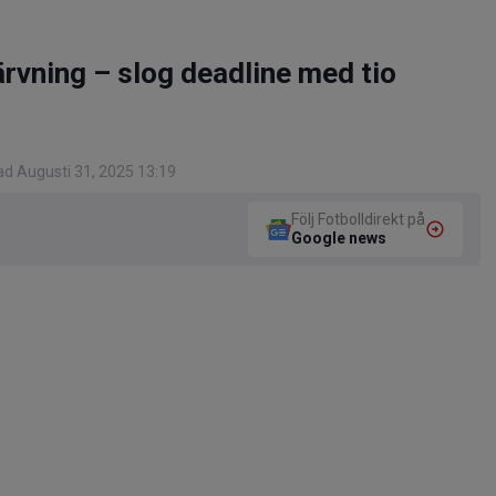
ärvning – slog deadline med tio
d Augusti 31, 2025 13:19
Följ Fotbolldirekt på
Google news