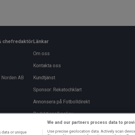
& chefredaktör
Länkar
Om oss
Kontakta oss
i Norden AB
Kundtjänst
Sponsor: Rekatochklart
Annonsera på Fotbolldirekt
Redaktionell policy
We and our partners process data to provi
Personuppgiftspolicy
Use precise geolocation data. Actively scan device 
 data or unique