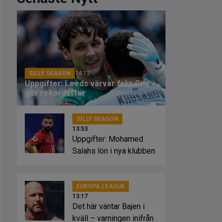
SILLY SEASON
14:12
Uppgifter: Leeds värvar från City –
gör rekordaffär
SILLY SEASON
13:53
Uppgifter: Mohamed
Salahs lön i nya klubben
EUROPA LEAGUE
13:17
Det här väntar Bajen i
kväll – varningen inifrån