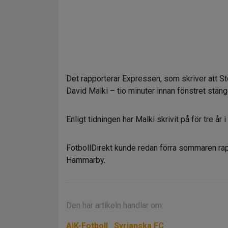
Det rapporterar Expressen, som skriver att S
David Malki – tio minuter innan fönstret stängd
Enligt tidningen har Malki skrivit på för tre år i
FotbollDirekt kunde redan förra sommaren r
Hammarby.
Den här artikeln handlar om:
AIK-Fotboll
Syrianska FC