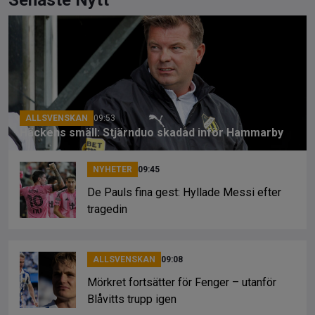
ce
e
py
b
a
Li
o
d
n
o
s
k
k
ALLSVENSKAN
09:53
Häckens smäll: Stjärnduo skadad inför Hammarby
NYHETER
09:45
De Pauls fina gest: Hyllade Messi efter
tragedin
ALLSVENSKAN
09:08
Mörkret fortsätter för Fenger – utanför
Blåvitts trupp igen