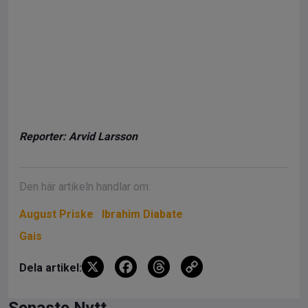
Reporter: Arvid Larsson
Den här artikeln handlar om:
August Priske
Ibrahim Diabate
Gais
X
F
T
C
Dela artikel:
a
hr
o
Senaste Nytt