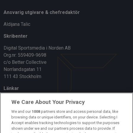
Ansvarig utgivare & chefredaktör
Aldijana Talic
Skribenter
Digital Sportsmedia i Norden AB
Org.nr: 559409-9698
c/o Better Collective
Norrlandsgatan 11
111 43 Stockholm
Länkar
Om oss
We Care About Your Privacy
Kontakta oss
We and our
1008
partners store and access personal data, like
browsing data or unique identifiers, on your device. Selecting I
Accept enables tracking technologies to support the purposes
Kundtjänst
shown under we and our partners process data to provide. If