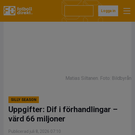
Hoppa
till
Prenumerera
Logga in
innehåll
Matias Siltanen. Foto: Bildbyrån
SILLY SEASON
Uppgifter: Dif i förhandlingar –
värd 66 miljoner
Publicerad juli 8, 2026 07:10