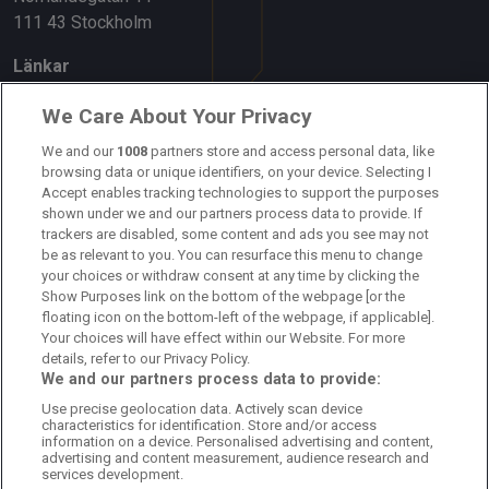
111 43 Stockholm
Länkar
Om oss
We Care About Your Privacy
We and our
1008
partners store and access personal data, like
Kontakta oss
browsing data or unique identifiers, on your device. Selecting I
Accept enables tracking technologies to support the purposes
Kundtjänst
shown under we and our partners process data to provide. If
trackers are disabled, some content and ads you see may not
Sponsor: Rekatochklart
be as relevant to you. You can resurface this menu to change
your choices or withdraw consent at any time by clicking the
Annonsera på Fotbolldirekt
Show Purposes link on the bottom of the webpage [or the
floating icon on the bottom-left of the webpage, if applicable].
Redaktionell policy
Your choices will have effect within our Website. For more
details, refer to our Privacy Policy.
Personuppgiftspolicy
We and our partners process data to provide:
Use precise geolocation data. Actively scan device
Cookiepolicy
characteristics for identification. Store and/or access
information on a device. Personalised advertising and content,
Arkiv
advertising and content measurement, audience research and
services development.