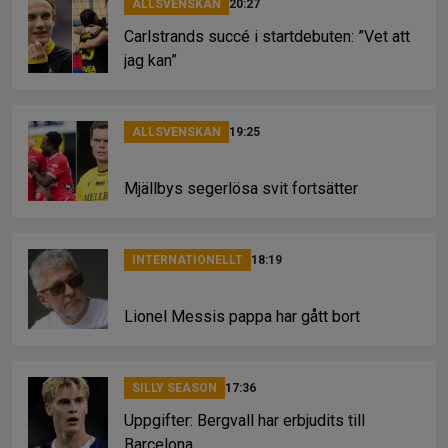
ALLSVENSKAN
20:27
Carlstrands succé i startdebuten: ”Vet att
jag kan”
ALLSVENSKAN
19:25
Mjällbys segerlösa svit fortsätter
INTERNATIONELLT
18:19
Lionel Messis pappa har gått bort
SILLY SEASON
17:36
Uppgifter: Bergvall har erbjudits till
Barcelona