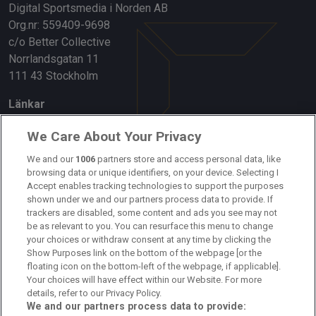
Digital Sportsmedia i Norden AB
Org.nr: 559409-9698
c/o Better Collective
Norrlandsgatan 11
111 43 Stockholm
Länkar
Om oss
We Care About Your Privacy
Kontakta oss
We and our
1006
partners store and access personal data, like
browsing data or unique identifiers, on your device. Selecting I
Accept enables tracking technologies to support the purposes
Kundtjänst
shown under we and our partners process data to provide. If
trackers are disabled, some content and ads you see may not
Sponsor: Rekatochklart
be as relevant to you. You can resurface this menu to change
your choices or withdraw consent at any time by clicking the
Annonsera på Fotbolldirekt
Show Purposes link on the bottom of the webpage [or the
floating icon on the bottom-left of the webpage, if applicable].
Redaktionell policy
Your choices will have effect within our Website. For more
details, refer to our Privacy Policy.
Personuppgiftspolicy
We and our partners process data to provide: