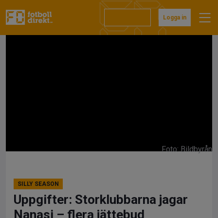
Hoppa
till
Prenumerera
Logga in
innehåll
Foto: Bildbyrån
SILLY SEASON
Uppgifter: Storklubbarna jagar
Nanasi – flera jättebud