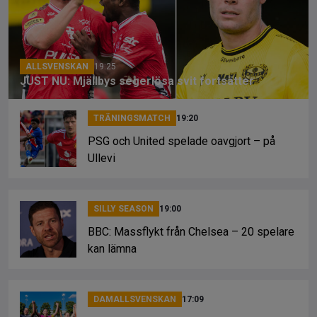
o
s
k
k
ALLSVENSKAN
19:25
JUST NU: Mjällbys segerlösa svit fortsätter
TRÄNINGSMATCH
19:20
PSG och United spelade oavgjort – på
Ullevi
SILLY SEASON
19:00
BBC: Massflykt från Chelsea – 20 spelare
kan lämna
DAMALLSVENSKAN
17:09