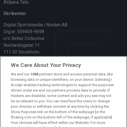
Aldijana Talic
Skribenter
Digital Sportsmedia i Norden AB
Org.nr: 559409-9698
c/o Better Collective
Norrlandsgatan 11
111 43 Stockholm
Länkar
We Care About Your Privacy
Om oss
We and our
1008
partners store and access personal data, like
browsing data or unique identifiers, on your device. Selecting I
Accept enables tracking technologies to support the purposes
Kontakta oss
shown under we and our partners process data to provide. If
trackers are disabled, some content and ads you see may not
Kundtjänst
be as relevant to you. You can resurface this menu to change
your choices or withdraw consent at any time by clicking the
Sponsor: Rekatochklart
Show Purposes link on the bottom of the webpage [or the
floating icon on the bottom-left of the webpage, if applicable].
Annonsera på Fotbolldirekt
Your choices will have effect within our Website. For more