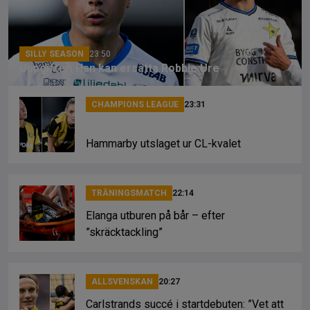
o
s
k
k
SILLY SEASON
23:50
Uppgifter: Han kan ersätta Robbie Ure
CHAMPIONS LEAGUE
23:31
Hammarby utslaget ur CL-kvalet
TRÄNINGSMATCH
22:14
Elanga utburen på bår – efter
”skräcktackling”
ALLSVENSKAN
20:27
Carlstrands succé i startdebuten: ”Vet att