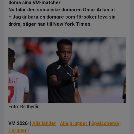
döma sina VM-matcher.
Nu talar den somaliske domaren Omar Artan ut.
– Jag är bara en domare som försöker leva sin
dröm, säger han till New York Times.
Foto: Bildbyrån
VM 2026: |
Alla länder
|
Alla grupper
|
Spelschema
|
TV-tider
|