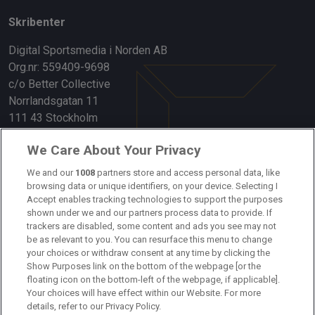
Skribenter
Digital Sportsmedia i Norden AB
Org.nr: 559409-9698
c/o Better Collective
Norrlandsgatan 11
111 43 Stockholm
Länkar
We Care About Your Privacy
Om oss
We and our
1008
partners store and access personal data, like
browsing data or unique identifiers, on your device. Selecting I
Accept enables tracking technologies to support the purposes
Kontakta oss
shown under we and our partners process data to provide. If
trackers are disabled, some content and ads you see may not
Kundtjänst
be as relevant to you. You can resurface this menu to change
your choices or withdraw consent at any time by clicking the
Sponsor: Rekatochklart
Show Purposes link on the bottom of the webpage [or the
floating icon on the bottom-left of the webpage, if applicable].
Annonsera på Fotbolldirekt
Your choices will have effect within our Website. For more
details, refer to our Privacy Policy.
Redaktionell policy