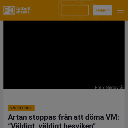
Hoppa
till
Prenumerera
Logga in
innehåll
Foto: Bildbyrån
VM FOTBOLL
Artan stoppas från att döma VM:
”Väldigt, väldigt besviken”