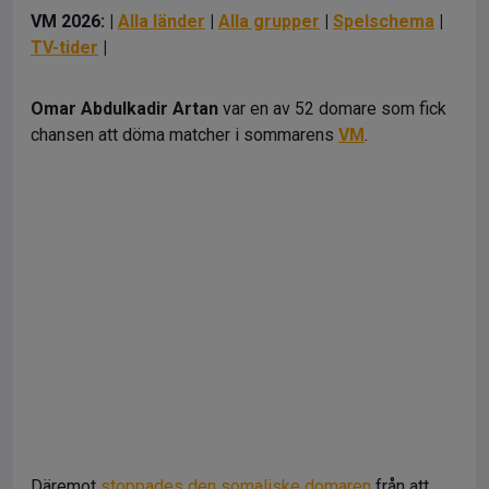
VM 2026: |
Alla länder
|
Alla grupper
|
Spelschema
|
TV-tider
|
Omar Abdulkadir Artan
var en av 52 domare som fick
chansen att döma matcher i sommarens
VM
.
Däremot
stoppades den somaliske domaren
från att