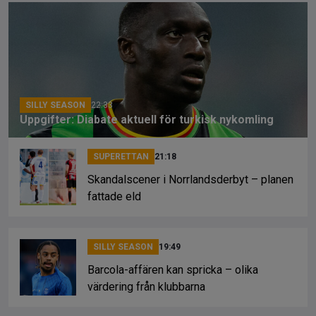
b
a
Li
o
d
n
o
s
k
k
SILLY SEASON
22:33
Uppgifter: Diabate aktuell för turkisk nykomling
SUPERETTAN
21:18
Skandalscener i Norrlandsderbyt – planen
fattade eld
SILLY SEASON
19:49
Barcola-affären kan spricka – olika
värdering från klubbarna