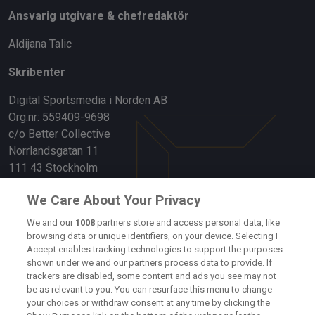
Ansvarig utgivare & chefredaktör
Aldijana Talic
Skribenter
Digital Sportsmedia i Norden AB
Org.nr: 559409-9698
c/o Better Collective
Norrlandsgatan 11
111 43 Stockholm
Länkar
We Care About Your Privacy
Om oss
We and our
1008
partners store and access personal data, like
browsing data or unique identifiers, on your device. Selecting I
Accept enables tracking technologies to support the purposes
Kontakta oss
shown under we and our partners process data to provide. If
trackers are disabled, some content and ads you see may not
Kundtjänst
be as relevant to you. You can resurface this menu to change
your choices or withdraw consent at any time by clicking the
Sponsor: Rekatochklart