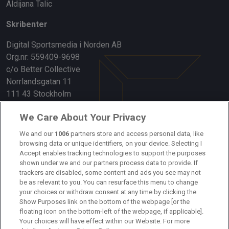
Aldijana Talic
Skribenter
Digital Sportsmedia i Norden AB
Org.nr: 559409-9698
c/o Better Collective
Norrlandsgatan 11
111 43 Stockholm
Länkar
We Care About Your Privacy
Om oss
We and our
1006
partners store and access personal data, like
browsing data or unique identifiers, on your device. Selecting I
Accept enables tracking technologies to support the purposes
Kontakta oss
shown under we and our partners process data to provide. If
trackers are disabled, some content and ads you see may not
Kundtjänst
be as relevant to you. You can resurface this menu to change
your choices or withdraw consent at any time by clicking the
Sponsor: Rekatochklart
Show Purposes link on the bottom of the webpage [or the
floating icon on the bottom-left of the webpage, if applicable].
Annonsera på Fotbolldirekt
Your choices will have effect within our Website. For more