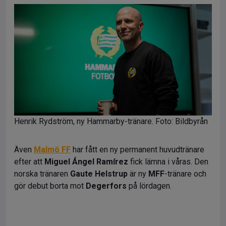
Henrik Rydström, ny Hammarby-tränare. Foto: Bildbyrån
Även
Malmö FF
har fått en ny permanent huvudtränare
efter att
Miguel Ángel Ramírez
fick lämna i våras. Den
norska tränaren
Gaute Helstrup
är ny
MFF
-tränare och
gör debut borta mot
Degerfors
på lördagen.