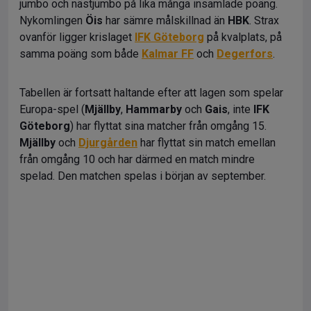
jumbo och nästjumbo på lika många insamlade poäng.
Nykomlingen
Öis
har sämre målskillnad än
HBK
. Strax
ovanför ligger krislaget
IFK Göteborg
på kvalplats, på
samma poäng som både
Kalmar FF
och
Degerfors
.
Tabellen är fortsatt haltande efter att lagen som spelar
Europa-spel (
Mjällby
,
Hammarby
och
Gais
, inte
IFK
Göteborg
) har flyttat sina matcher från omgång 15.
Mjällby
och
Djurgården
har flyttat sin match emellan
från omgång 10 och har därmed en match mindre
spelad. Den matchen spelas i början av september.