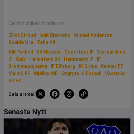
Den här artikeln handlar om:
Elliot Stroud
Isak Bjerkebo
Mikael Anderson
Robbie Ure
Taha Ali
AIK-Fotboll
BK Häcken
Degerfors IF
Djurgårdens
IF
Gais
Halmstads BK
Hammarby IF
IF
Brommapojkarna
IF Elfsborg
IK Sirius
Kalmar FF
Malmö FF
Mjällby AIF
Örgryte IS Fotboll
Västerås
SK FK
X
F
T
C
Dela artikel:
a
hr
o
ce
e
py
Senaste Nytt
b
a
Li
o
d
n