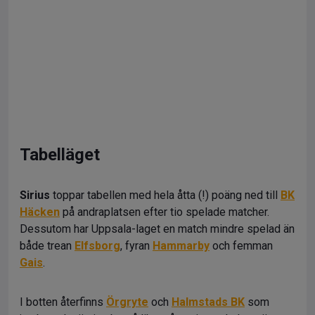
Tabelläget
Sirius
toppar tabellen med hela åtta (!) poäng ned till
BK
Häcken
på andraplatsen efter tio spelade matcher.
Dessutom har Uppsala-laget en match mindre spelad än
både trean
Elfsborg
, fyran
Hammarby
och femman
Gais
.
I botten återfinns
Örgryte
och
Halmstads BK
som