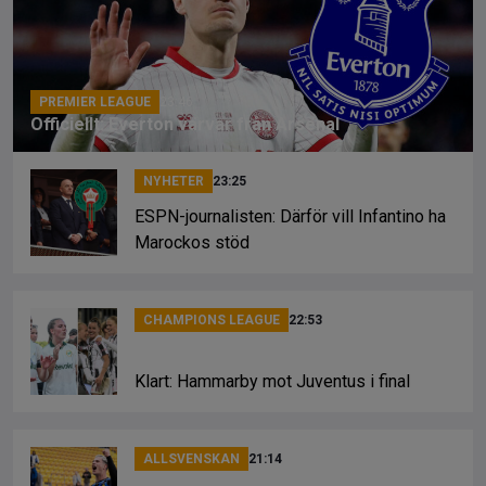
o
s
k
k
PREMIER LEAGUE
23:46
Officiellt: Everton värvar från Arsenal
NYHETER
23:25
ESPN-journalisten: Därför vill Infantino ha
Marockos stöd
CHAMPIONS LEAGUE
22:53
Klart: Hammarby mot Juventus i final
ALLSVENSKAN
21:14