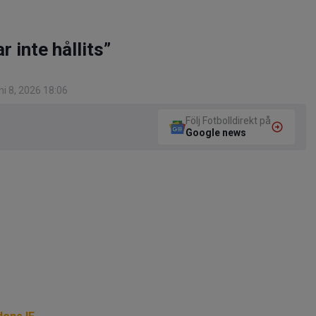
r inte hållits”
i 8, 2026 18:06
Följ Fotbolldirekt på
Google news