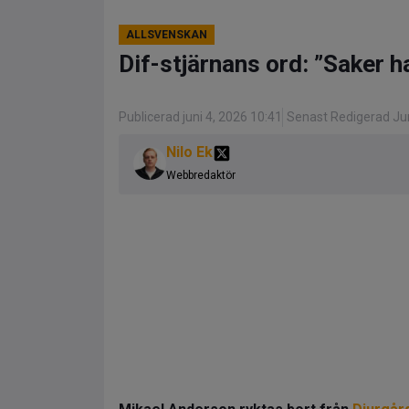
ALLSVENSKAN
Dif-stjärnans ord: ”Saker ha
Publicerad juni 4, 2026 10:41
Senast Redigerad Jun
Nilo Ek
Webbredaktör