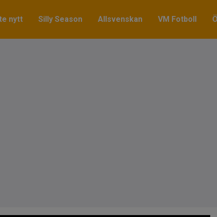
e nytt
Silly Season
Allsvenskan
VM Fotboll
Ö