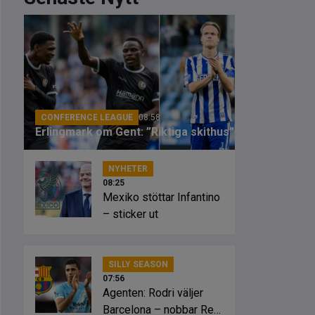
CONFERENCE LEAGUE
08:58
Erlingmark om Gent: ”Riktiga skithus”
NYHETER
08:25
Mexiko stöttar Infantino
– sticker ut
SILLY SEASON
07:56
Agenten: Rodri väljer
Barcelona – nobbar Real