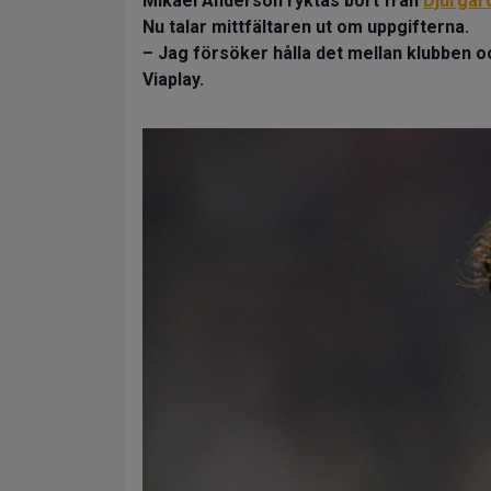
Mikael Anderson ryktas bort från
Djurgår
Nu talar mittfältaren ut om uppgifterna.
– Jag försöker hålla det mellan klubben o
Viaplay.