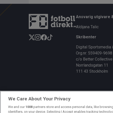
Ansvarig utgivare 
Aldijana Talic
Skribenter
Digital Sportsmedia 
Org.nr: 559409-9698
c/o Better Collective
Norrlandsgatan 11
111 43 Stockholm
We Care About Your Privacy
We and our
1008
partners store and access personal data, like browsing
identifiers, on your device. Selecting I Accept enables tracking technolo