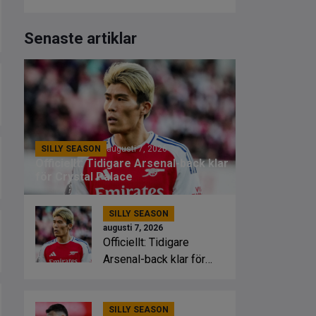
Senaste artiklar
SILLY SEASON
augusti 7, 2026
Officiellt: Tidigare Arsenal-back klar
för Crystal Palace
SILLY SEASON
augusti 7, 2026
Officiellt: Tidigare
Arsenal-back klar för
Crystal Palace
SILLY SEASON