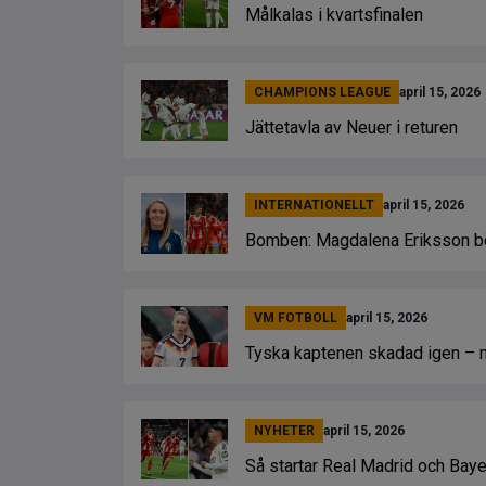
Målkalas i kvartsfinalen
CHAMPIONS LEAGUE
april 15, 2026
Jättetavla av Neuer i returen
INTERNATIONELLT
april 15, 2026
Bomben: Magdalena Eriksson bö
VM FOTBOLL
april 15, 2026
Tyska kaptenen skadad igen – 
NYHETER
april 15, 2026
Så startar Real Madrid och Bay