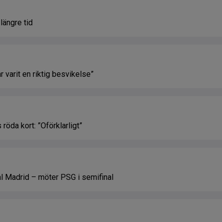
 längre tid
 varit en riktig besvikelse”
röda kort: ”Oförklarligt”
l Madrid – möter PSG i semifinal