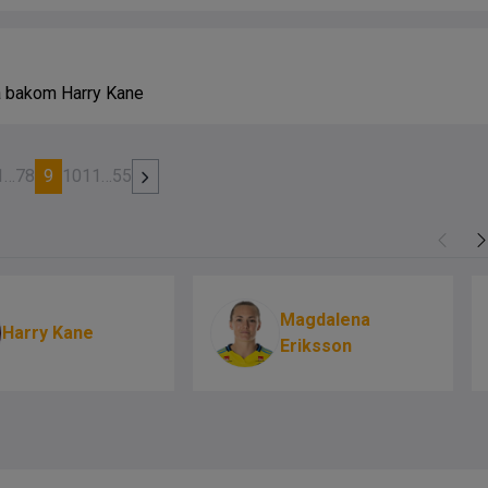
åa bakom Harry Kane
1
…
7
8
9
10
11
…
55
Magdalena
Harry Kane
Eriksson