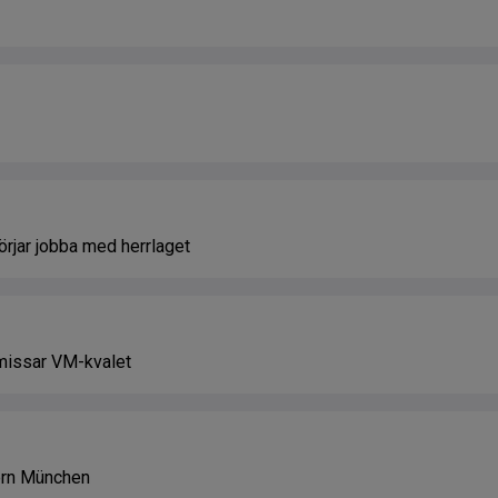
rjar jobba med herrlaget
missar VM-kvalet
ern München