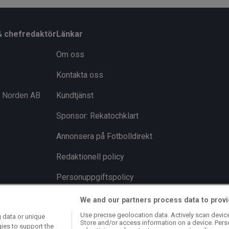
& chefredaktör
Länkar
Om oss
Kontakta oss
i Norden AB
Kundtjänst
Sponsor: Rekatochklart
Annonsera på Fotbolldirekt
Redaktionell policy
Personuppgiftspolicy
Cookiepolicy
We and our partners process data to provi
Use precise geolocation data. Actively scan device 
 data or unique
Arkiv
Store and/or access information on a device. Pers
gies to support the