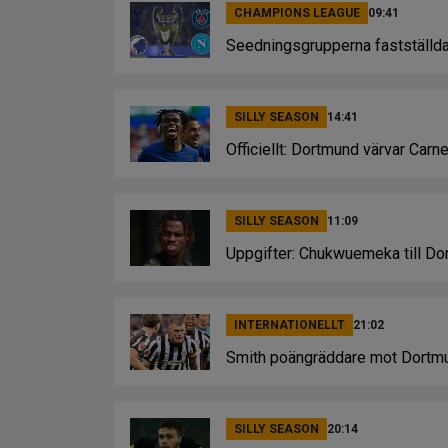
CHAMPIONS LEAGUE
09:41
Seedningsgrupperna fastställda
SILLY SEASON
14:41
Officiellt: Dortmund värvar Ca
SILLY SEASON
11:09
Uppgifter: Chukwuemeka till D
INTERNATIONELLT
21:02
Smith poängräddare mot Dortm
SILLY SEASON
20:14