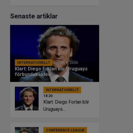
Senaste artiklar
INTERNATIONELLT
augusti 6, 2026
Klart: Diego Forlan blir Uruguays
förbundskapten
INTERNATIONELLT
18:20
Klart: Diego Forlan blir
Uruguays
förbundskapten
CONFERENCE LEAGUE