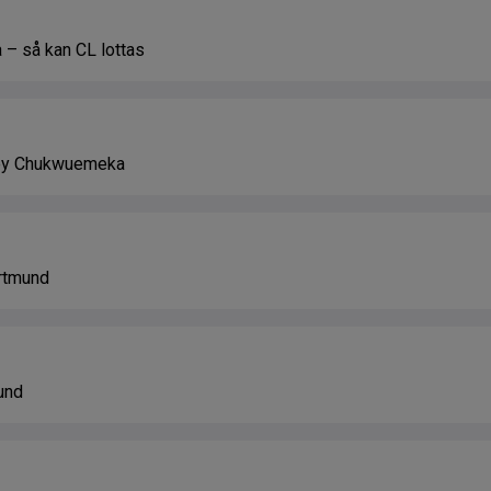
 – så kan CL lottas
rney Chukwuemeka
ortmund
und