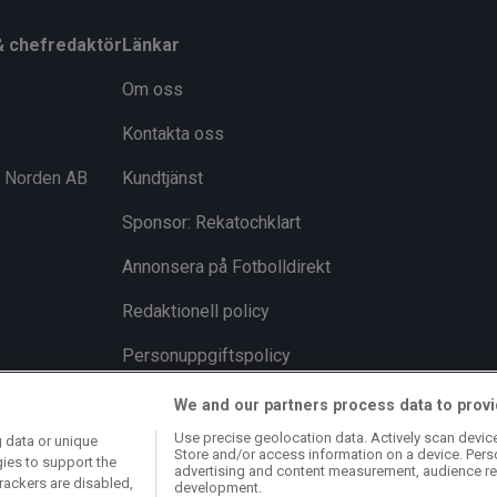
& chefredaktör
Länkar
Om oss
Kontakta oss
i Norden AB
Kundtjänst
Sponsor: Rekatochklart
Annonsera på Fotbolldirekt
Redaktionell policy
Personuppgiftspolicy
Cookiepolicy
We and our partners process data to provi
Use precise geolocation data. Actively scan device 
 data or unique
Arkiv
Store and/or access information on a device. Pers
gies to support the
advertising and content measurement, audience re
rackers are disabled,
development.