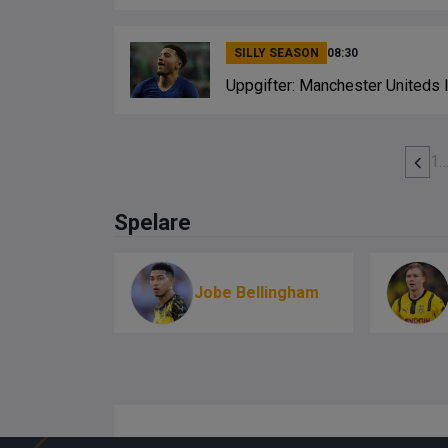
SILLY SEASON
08:30
Uppgifter: Manchester Uniteds 
1
Spelare
Jobe Bellingham