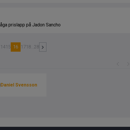
låga prislapp på Jadon Sancho
…
14
15
16
17
18
…
28
Daniel Svensson