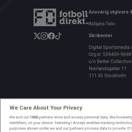
Ansvarig utgivare 
Aldijana Talic
Skribenter
Digital Sportsmedia 
Org.nr: 559409-9698
c/o Better Collective
Norrlandsgatan 11
111 43 Stockholm
We Care About Your Privacy
We and our
1006
partners store and access personal data, like browsing
identifiers, on your device. Selecting I Accept enables tracking technolo
purposes shown under we and our partners process data to provide. If t