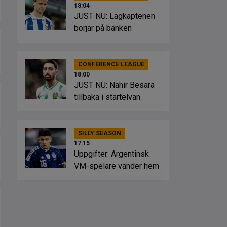
18:04
JUST NU: Lagkaptenen
börjar på bänken
CONFERENCE LEAGUE
18:00
JUST NU: Nahir Besara
tillbaka i startelvan
SILLY SEASON
17:15
Uppgifter: Argentinsk
VM-spelare vänder hem