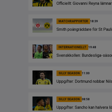
Officiellt: Giovanni Reyna lämn
MATCHRAPPORTER
18:39
Smith poängräddare för St Paul
INTERNATIONELLT
19:48
Svenskkollen: Bundesliga-säs
SILLY SEASON
11:00
Uppgifter: Dortmund nobbar Nil
SILLY SEASON
08:58
Uppgifter: Sancho kan halvera lö