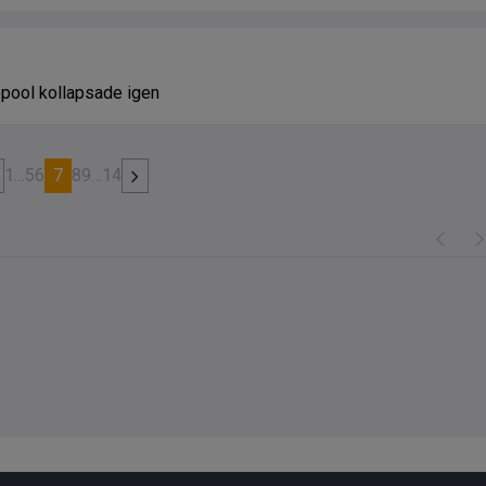
pool kollapsade igen
1
…
5
6
7
8
9
…
14