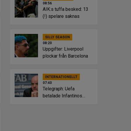
08:56
AIK:s tuffa besked: 13
(!) spelare saknas
SILLY SEASON
08:20
Uppgifter: Liverpool
plockar från Barcelona
INTERNATIONELLT
07:40
Telegraph: Uefa
betalade Infantinos
påstådda älskarinna
miljonbelopp