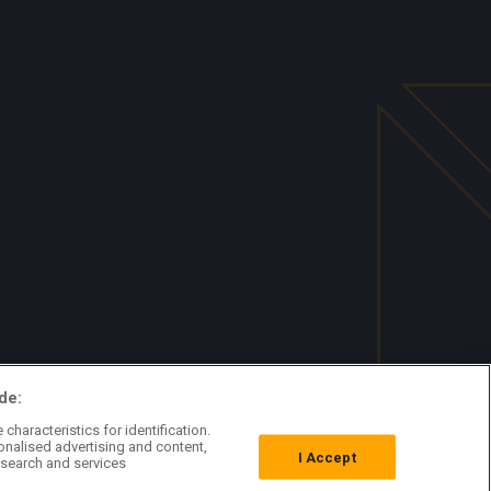
de:
characteristics for identification.
onalised advertising and content,
I Accept
search and services