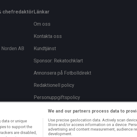
& chefredaktör
Länkar
Om oss
Kontakta oss
i Norden AB
Kundtjänst
Sponsor: Rekatochklart
Annonsera på Fotbolldirekt
Redaktionell policy
Personuppgiftspolicy
Cookiepolicy
We and our partners process data to provi
Use precise geolocation data. Actively scan device 
 data or unique
Arkiv
Store and/or access information on a device. Pers
gies to support the
advertising and content measurement, audience re
rackers are disabled,
development.