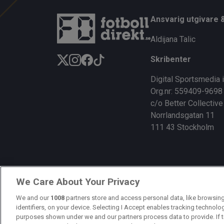
Ansvarig utgivare 
Aldijana Talic
Skribenter
Digital Sportsmedia 
Org.nr: 559409-9698
c/o Better Collective
Norrlandsgatan 11
111 43 Stockholm
We Care About Your Privacy
We and our
1008
partners store and access personal data, like browsing
identifiers, on your device. Selecting I Accept enables tracking technolo
purposes shown under we and our partners process data to provide. If t