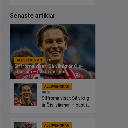
Senaste artiklar
ALLSVENSKAN
09:07
Siffrorna visar: Så viktig är Öis-
stjärnan – bäst i serien
ALLSVENSKAN
09:07
Siffrorna visar: Så viktig
är Öis-stjärnan – bäst i
serien
ALLSVENSKAN