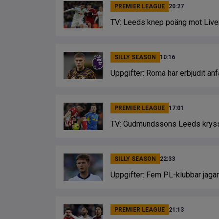
PREMIER LEAGUE
20:27
TV: Leeds knep poäng mot Liver
SILLY SEASON
10:16
Uppgifter: Roma har erbjudit anfa
PREMIER LEAGUE
17:01
TV: Gudmundssons Leeds krys
SILLY SEASON
22:33
Uppgifter: Fem PL-klubbar jagar
PREMIER LEAGUE
21:13