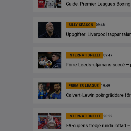
Guide: Premier Leagues Boxin
SILLY SEASON
09:48
Uppgifter: Liverpool tappar talan
INTERNATIONELLT
09:47
Förre Leeds-stjärnans succé – på
PREMIER LEAGUE
19:49
Calvert-Lewin poängräddare fö
INTERNATIONELLT
20:22
FA-cupens tredje runda lottad – 