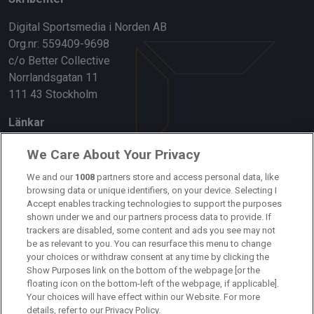
Digital Sportsmedia i Norden AB
Org.nr: 559409-9698
c/o Better Collective
Norrlandsgatan 11
111 43 Stockholm
Länkar
Om oss
We Care About Your Privacy
We and our
1008
partners store and access personal data, like
Kontakta oss
browsing data or unique identifiers, on your device. Selecting I
Accept enables tracking technologies to support the purposes
Kundtjänst
shown under we and our partners process data to provide. If
trackers are disabled, some content and ads you see may not
Sponsor: Rekatochklart
be as relevant to you. You can resurface this menu to change
your choices or withdraw consent at any time by clicking the
Annonsera på Fotbolldirekt
Show Purposes link on the bottom of the webpage [or the
floating icon on the bottom-left of the webpage, if applicable].
Redaktionell policy
Your choices will have effect within our Website. For more
details, refer to our Privacy Policy.