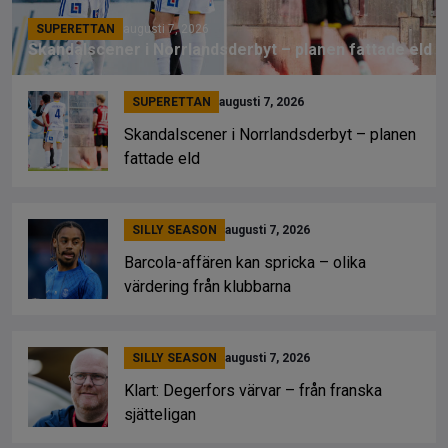
SUPERETTAN
augusti 7, 2026
Skandalscener i Norrlandsderbyt – planen fattade eld
SUPERETTAN
augusti 7, 2026
Skandalscener i Norrlandsderbyt – planen
fattade eld
SILLY SEASON
augusti 7, 2026
Barcola-affären kan spricka – olika
värdering från klubbarna
SILLY SEASON
augusti 7, 2026
Klart: Degerfors värvar – från franska
sjätteligan