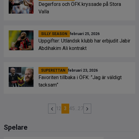
Degerfors och ÖFK kryssade på Stora
Valla
SILLY SEASON
februari 25, 2026
Uppgifter: Utländsk klubb har erbjudit Jabir
Abdihakim Ali kontrakt
SUPERETTAN
februari 23, 2026
Favoriten tillbaka i ÖFK: ”Jag är väldigt
tacksam”
1
2
3
4
5
…
27
Spelare