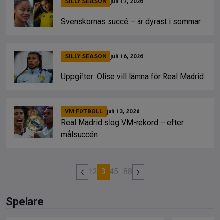
SILLY SEASON
juli 17, 2026
Svenskornas succé – är dyrast i sommar
SILLY SEASON
juli 16, 2026
Uppgifter: Olise vill lämna för Real Madrid
VM FOTBOLL
juli 13, 2026
Real Madrid slog VM-rekord – efter
målsuccén
1
2
3
4
5
…
88
Spelare