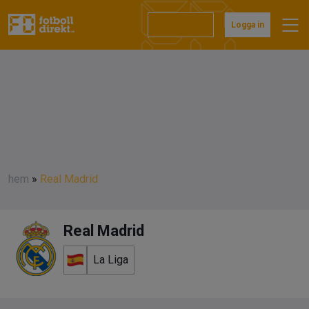
Prenumerera
Logga in
hem
»
Real Madrid
Real Madrid
La Liga