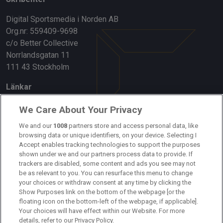
Digital Sportsmedia i Norden AB
Org.nr: 559409-9698
c/o Better Collective
Norrlandsgatan 11
111 43 Stockholm
Länkar
Om oss
We Care About Your Privacy
We and our
1008
partners store and access personal data, like
Kontakta oss
browsing data or unique identifiers, on your device. Selecting I
Accept enables tracking technologies to support the purposes
Kundtjänst
shown under we and our partners process data to provide. If
trackers are disabled, some content and ads you see may not
Sponsor: Rekatochklart
be as relevant to you. You can resurface this menu to change
your choices or withdraw consent at any time by clicking the
Annonsera på Fotbolldirekt
Show Purposes link on the bottom of the webpage [or the
floating icon on the bottom-left of the webpage, if applicable].
Redaktionell policy
Your choices will have effect within our Website. For more
details, refer to our Privacy Policy.