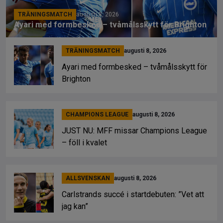
TRÄNINGSMATCH
augusti 8, 2026
Ayari med formbesked – tvåmålsskytt för Brighton
TRÄNINGSMATCH
augusti 8, 2026
Ayari med formbesked – tvåmålsskytt för
Brighton
CHAMPIONS LEAGUE
augusti 8, 2026
JUST NU: MFF missar Champions League
– föll i kvalet
ALLSVENSKAN
augusti 8, 2026
Carlstrands succé i startdebuten: ”Vet att
jag kan”