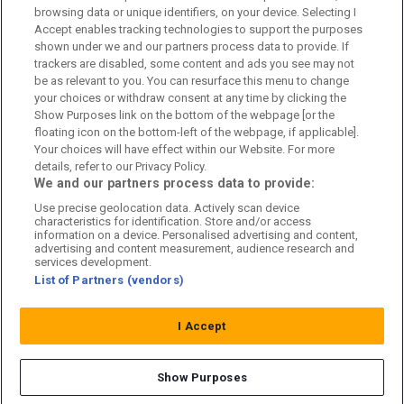
browsing data or unique identifiers, on your device. Selecting I
Accept enables tracking technologies to support the purposes
Kundtjänst
shown under we and our partners process data to provide. If
trackers are disabled, some content and ads you see may not
Sponsor: Rekatochklart
be as relevant to you. You can resurface this menu to change
your choices or withdraw consent at any time by clicking the
Annonsera på Fotbolldirekt
Show Purposes link on the bottom of the webpage [or the
floating icon on the bottom-left of the webpage, if applicable].
Redaktionell policy
Your choices will have effect within our Website. For more
details, refer to our Privacy Policy.
Personuppgiftspolicy
We and our partners process data to provide:
Use precise geolocation data. Actively scan device
Cookiepolicy
characteristics for identification. Store and/or access
information on a device. Personalised advertising and content,
Arkiv
advertising and content measurement, audience research and
services development.
List of Partners (vendors)
I Accept
Show Purposes