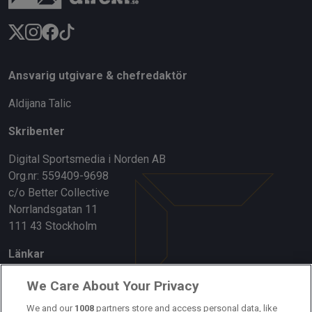
Ansvarig utgivare & chefredaktör
Aldijana Talic
Skribenter
Digital Sportsmedia i Norden AB
Org.nr: 559409-9698
c/o Better Collective
Norrlandsgatan 11
111 43 Stockholm
Länkar
Om oss
We Care About Your Privacy
We and our
1008
partners store and access personal data, like
Kontakta oss