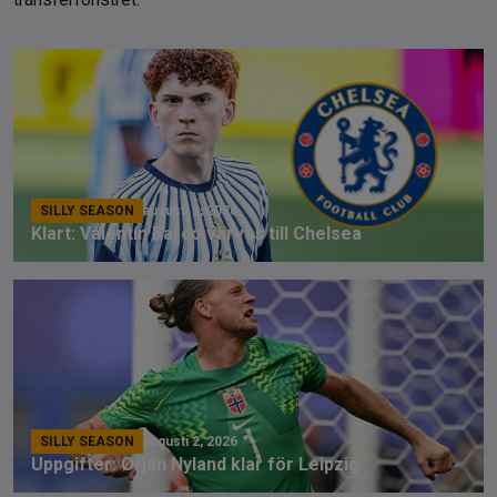
SILLY SEASON
augusti 2, 2026
Klart: Valentín Barco värvas till Chelsea
SILLY SEASON
augusti 2, 2026
Uppgifter: Ørjan Nyland klar för Leipzig