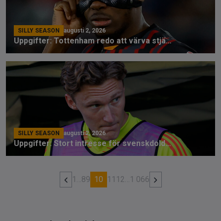
SILLY SEASON
augusti 2, 2026
Uppgifter: Tottenham redo att värva stjärnforward
SILLY SEASON
augusti 2, 2026
Uppgifter: Stort intresse för svenskdoldisen
1
…
8
9
10
11
12
…
1 066