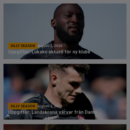
SILLY SEASON
augusti 2, 2026
Uppgifter: Lukaku aktuell för ny klubb
SILLY SEASON
augusti 2, 2026
Uppgifter: Landskrona värvar från Danmark