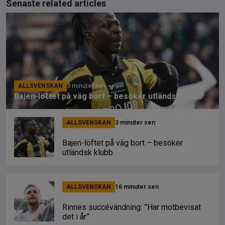
Senaste related articles
ALLSVENSKAN
3 minuter sen
Bajen-löftet på väg bort – besöker utländsk klubb
ALLSVENSKAN
3 minuter sen
Bajen-löftet på väg bort – besöker
utländsk klubb
ALLSVENSKAN
16 minuter sen
Rinnes succévändning: ”Har motbevisat
det i år”