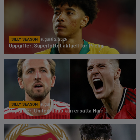
SILLY SEASON
augusti 2, 2026
Uppgifter: Superlöftet aktuell för Premier League
SILLY SEASON
augusti 2, 2026
Uppgifter: United-flopp kan ersätta Harry Kane