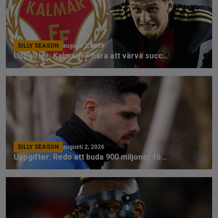
SILLY SEASON
augusti 2, 2026
Uppgifter: Kalmar FF nära att värva succéforward
SILLY SEASON
augusti 2, 2026
Uppgifter: Redo att buda 900 miljoner för Chelsea-stjärnan