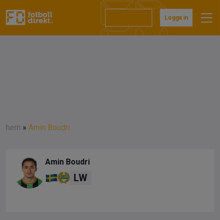
Prenumerera
Logga in
hem
»
Amin Boudri
Amin Boudri
LW