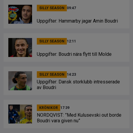
SILLY SEASON
09:47
Uppgifter: Hammarby jagar Amin Boudri
SILLY SEASON
12:11
Uppgifter: Boudri nära flytt till Molde
SILLY SEASON
14:23
Uppgifter: Dansk storklubb intresserade
av Boudri
KRÖNIKOR
17:39
NORDQVIST: ”Med Kulusevski out borde
Boudri vara given nu”