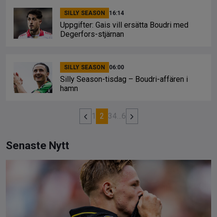
SILLY SEASON
16:14
Uppgifter: Gais vill ersätta Boudri med
Degerfors-stjärnan
SILLY SEASON
06:00
Silly Season-tisdag – Boudri-affären i
hamn
1
2
3
4
…
6
Senaste Nytt