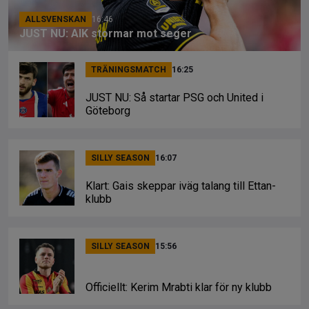
ALLSVENSKAN
16:46
JUST NU: AIK stormar mot seger
TRÄNINGSMATCH
16:25
JUST NU: Så startar PSG och United i
Göteborg
SILLY SEASON
16:07
Klart: Gais skeppar iväg talang till Ettan-
klubb
SILLY SEASON
15:56
Officiellt: Kerim Mrabti klar för ny klubb