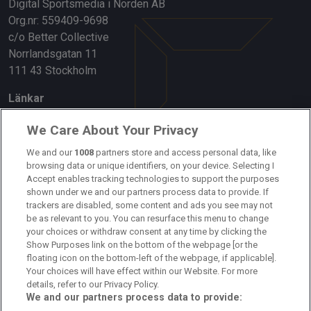
Digital Sportsmedia i Norden AB
Org.nr: 559409-9698
c/o Better Collective
Norrlandsgatan 11
111 43 Stockholm
Länkar
Om oss
We Care About Your Privacy
We and our
1008
partners store and access personal data, like
Kontakta oss
browsing data or unique identifiers, on your device. Selecting I
Accept enables tracking technologies to support the purposes
Kundtjänst
shown under we and our partners process data to provide. If
trackers are disabled, some content and ads you see may not
Sponsor: Rekatochklart
be as relevant to you. You can resurface this menu to change
your choices or withdraw consent at any time by clicking the
Annonsera på Fotbolldirekt
Show Purposes link on the bottom of the webpage [or the
floating icon on the bottom-left of the webpage, if applicable].
Redaktionell policy
Your choices will have effect within our Website. For more
details, refer to our Privacy Policy.
Personuppgiftspolicy
We and our partners process data to provide: