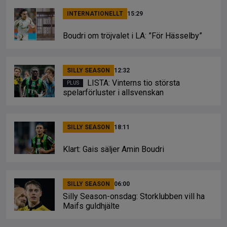
INTERNATIONELLT
15:29
Boudri om tröjvalet i LA: ”För Hässelby”
SILLY SEASON
12:32
LISTA: Vinterns tio största
spelarförluster i allsvenskan
SILLY SEASON
18:11
Klart: Gais säljer Amin Boudri
SILLY SEASON
06:00
Silly Season-onsdag: Storklubben vill ha
Maifs guldhjälte