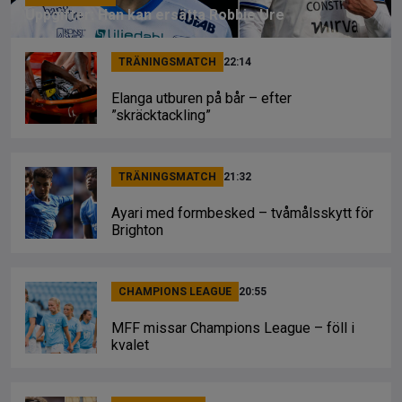
Uppgifter: Han kan ersätta Robbie Ure
TRÄNINGSMATCH
22:14
Elanga utburen på bår – efter
”skräcktackling”
TRÄNINGSMATCH
21:32
Ayari med formbesked – tvåmålsskytt för
Brighton
CHAMPIONS LEAGUE
20:55
MFF missar Champions League – föll i
kvalet