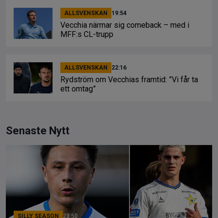
ALLSVENSKAN
19:54
Vecchia närmar sig comeback – med i
MFF:s CL-trupp
ALLSVENSKAN
22:16
Rydström om Vecchias framtid: ”Vi får ta
ett omtag”
Senaste Nytt
SILLY SEASON
23:50