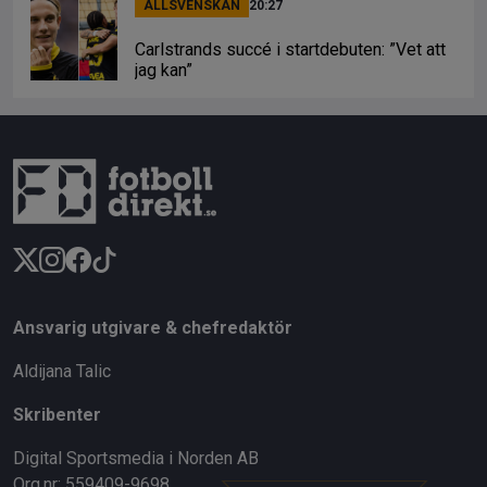
ALLSVENSKAN
20:27
Carlstrands succé i startdebuten: ”Vet att
jag kan”
Ansvarig utgivare & chefredaktör
Aldijana Talic
Skribenter
Digital Sportsmedia i Norden AB
Org.nr: 559409-9698