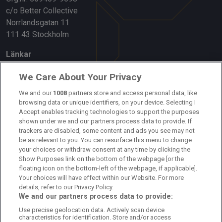
c/o Better Collective
Norrlandsgatan 11
111 43 Stockholm
Länkar
Om oss
We Care About Your Privacy
We and our
1008
partners store and access personal data, like
Kontakta oss
browsing data or unique identifiers, on your device. Selecting I
Accept enables tracking technologies to support the purposes
Kundtjänst
shown under we and our partners process data to provide. If
trackers are disabled, some content and ads you see may not
Sponsor: Rekatochklart
be as relevant to you. You can resurface this menu to change
your choices or withdraw consent at any time by clicking the
Annonsera på Fotbolldirekt
Show Purposes link on the bottom of the webpage [or the
floating icon on the bottom-left of the webpage, if applicable].
Redaktionell policy
Your choices will have effect within our Website. For more
details, refer to our Privacy Policy.
Personuppgiftspolicy
We and our partners process data to provide:
Use precise geolocation data. Actively scan device
Cookiepolicy
characteristics for identification. Store and/or access