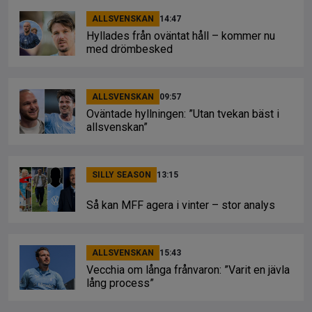
ALLSVENSKAN
14:47
Hyllades från oväntat håll – kommer nu
med drömbesked
ALLSVENSKAN
09:57
Oväntade hyllningen: ”Utan tvekan bäst i
allsvenskan”
SILLY SEASON
13:15
Så kan MFF agera i vinter – stor analys
ALLSVENSKAN
15:43
Vecchia om långa frånvaron: ”Varit en jävla
lång process”