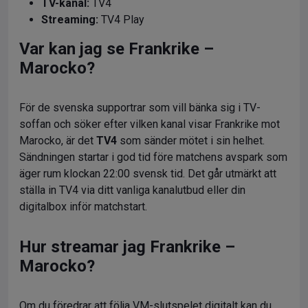
TV-kanal:
TV4
Streaming:
TV4 Play
Var kan jag se Frankrike –
Marocko?
För de svenska supportrar som vill bänka sig i TV-
soffan och söker efter vilken kanal visar Frankrike mot
Marocko
, är det
TV4
som sänder mötet i sin helhet.
Sändningen startar i god tid före matchens avspark som
äger rum klockan 22:00 svensk tid.
Det går utmärkt att
ställa in TV4 via ditt vanliga kanalutbud eller din
digitalbox inför matchstart.
Hur streamar jag Frankrike –
Marocko?
Om du föredrar att följa VM-slutspelet digitalt kan du