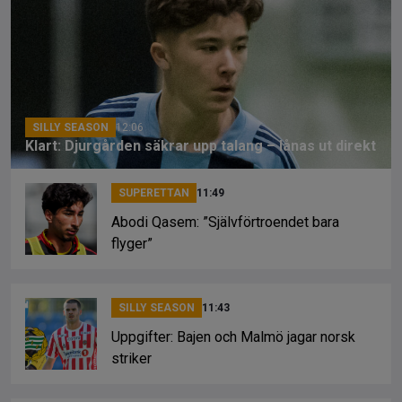
b
a
Li
o
d
n
o
s
k
k
SILLY SEASON
12:06
Klart: Djurgården säkrar upp talang – lånas ut direkt
SUPERETTAN
11:49
Abodi Qasem: ”Självförtroendet bara
flyger”
SILLY SEASON
11:43
Uppgifter: Bajen och Malmö jagar norsk
striker