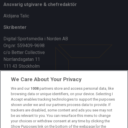
Ansvarig utgivare & chefredaktör
Aldijana Talic
Skribenter
Digital Sportsmedia i Norden AB
Org.nr: 559409-9698
c/o Better Collective
Norrlandsgatan 11
111 43 Stockholm
Länkar
We Care About Your Privacy
Om oss
We and our
1008
partners store and access personal data, like
browsing data or unique identifiers, on your device. Selecting I
Accept enables tracking technologies to support the purposes
Kontakta oss
shown under we and our partners process data to provide. If
trackers are disabled, some content and ads you see may not
Kundtjänst
be as relevant to you. You can resurface this menu to change
your choices or withdraw consent at any time by clicking the
Sponsor: Rekatochklart
Show Purposes link on the bottom of the webpage [or the