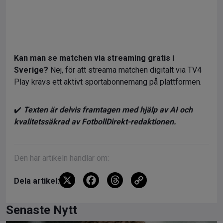
Kan man se matchen via streaming gratis i
Sverige?
Nej, för att streama matchen digitalt via TV4
Play krävs ett aktivt sportabonnemang på plattformen.
✔️
Texten är delvis framtagen med hjälp av AI och
kvalitetssäkrad av FotbollDirekt-redaktionen.
Den här artikeln handlar om:
X
F
T
C
Dela artikel:
a
hr
o
ce
e
py
Senaste Nytt