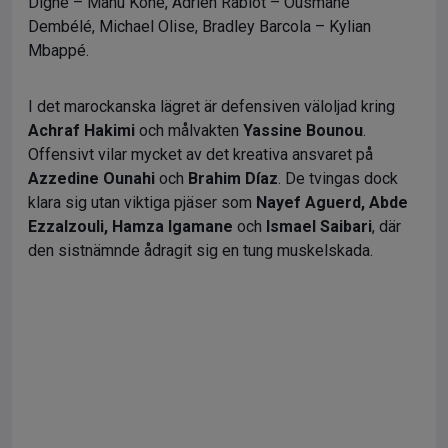
Digne – Manu Koné, Adrien Rabiot – Ousmane
Dembélé, Michael Olise, Bradley Barcola – Kylian
Mbappé.
I det marockanska lägret är defensiven väloljad kring
Achraf Hakimi
och målvakten
Yassine Bounou
.
Offensivt vilar mycket av det kreativa ansvaret på
Azzedine Ounahi
och
Brahim Díaz
. De tvingas dock
klara sig utan viktiga pjäser som
Nayef Aguerd, Abde
Ezzalzouli, Hamza Igamane
och
Ismael Saibari
, där
den sistnämnde ådragit sig en tung muskelskada.