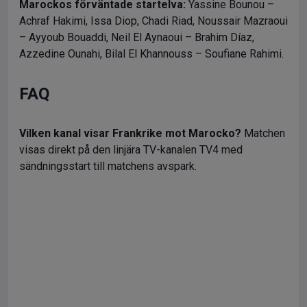
Marockos förväntade startelva:
Yassine Bounou –
Achraf Hakimi, Issa Diop, Chadi Riad, Noussair Mazraoui
– Ayyoub Bouaddi, Neil El Aynaoui – Brahim Díaz,
Azzedine Ounahi, Bilal El Khannouss – Soufiane Rahimi.
FAQ
Vilken kanal visar Frankrike mot Marocko?
Matchen
visas direkt på den linjära TV-kanalen TV4 med
sändningsstart till matchens avspark.