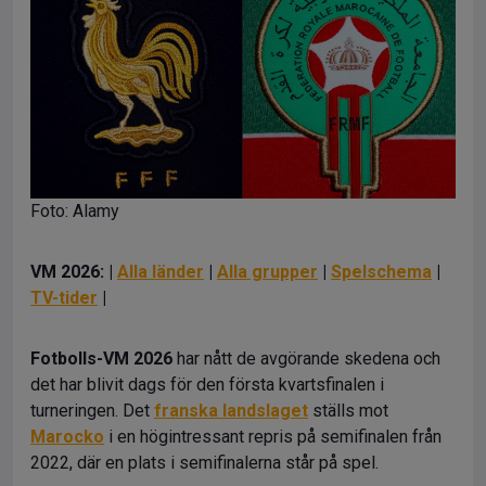
Foto: Alamy
VM 2026: |
Alla länder
|
Alla grupper
|
Spelschema
|
TV-tider
|
Fotbolls-VM 2026
har nått de avgörande skedena och
det har blivit dags för den första kvartsfinalen i
turneringen. Det
franska landslaget
ställs mot
Marocko
i en högintressant repris på semifinalen från
2022, där en plats i semifinalerna står på spel.