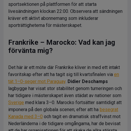
sportsektionen på plattformen för att starta
livesändningen klockan 22:00. Observera att sändningen
kräver ett aktivt abonnemang som inkluderar
sporträttigheterna för mästerskapet.
Frankrike – Marocko: Vad kan jag
förvänta mig?
Det här är ett möte där Frankrike kliver in med ett intakt
favoritskap efter att ha tagit sig till kvartsfinalen via
en
tät 1–0-seger mot Paraguay
.
Didier Deschamps
lagbygge har visat stor stabilitet genom turneringen och
har tidigare i mästerskapet även städat av nationer som
Sverige
med klara 3–0. Marocko fortsätter samtidigt att
imponera på den globala scenen; efter att ha
besegrat
Kanada med 3–0
och tagit en dramatisk straffvinst mot
Nederländerna i de tidigare omgångarna, har de bevisat
att de har organisationen för att skaka de allra största.