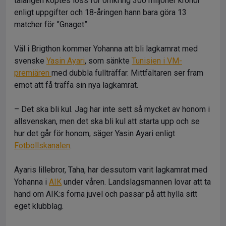
talangen köptes loss för omkring 300 miljoner kronor
enligt uppgifter och 18-åringen hann bara göra 13
matcher för ”Gnaget”.
Väl i Brigthon kommer Yohanna att bli lagkamrat med
svenske
Yasin Ayari
, som sänkte
Tunisien i VM-
premiären
med dubbla fullträffar. Mittfältaren ser fram
emot att få träffa sin nya lagkamrat.
– Det ska bli kul. Jag har inte sett så mycket av honom i
allsvenskan, men det ska bli kul att starta upp och se
hur det går för honom, säger Yasin Ayari enligt
Fotbollskanalen
.
Ayaris lillebror, Taha, har dessutom varit lagkamrat med
Yohanna i
AIK
under våren. Landslagsmannen lovar att ta
hand om AIK:s forna juvel och passar på att hylla sitt
eget klubblag.