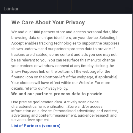
Länkar
Om oss
We Care About Your Privacy
Kontakta oss
We and our
1006
partners store and access personal data, like
browsing data or unique identifiers, on your device. Selecting I
Accept enables tracking technologies to support the purposes
Kundtjänst
shown under we and our partners process data to provide. If
trackers are disabled, some content and ads you see may not
Sponsor: Rekatochklart
be as relevant to you. You can resurface this menu to change
your choices or withdraw consent at any time by clicking the
Annonsera på Fotbolldirekt
Show Purposes link on the bottom of the webpage [or the
floating icon on the bottom-left of the webpage, if applicable].
Redaktionell policy
Your choices will have effect within our Website. For more
details, refer to our Privacy Policy.
Personuppgiftspolicy
We and our partners process data to provide:
Use precise geolocation data. Actively scan device
Cookiepolicy
characteristics for identification. Store and/or access
information on a device. Personalised advertising and content,
Arkiv
advertising and content measurement, audience research and
services development.
List of Partners (vendors)