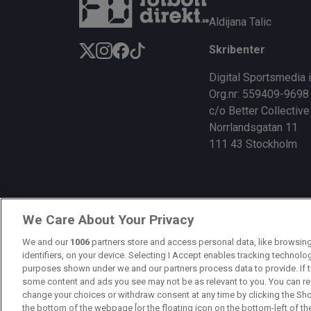
Aldijana Talic
Skribenter
Digital Sportsmedia 
Org.nr: 559409-9698
c/o Better Collective
Norrlandsgatan 11
111 43 Stockholm
We Care About Your Privacy
We and our
1006
partners store and access personal data, like browsing
identifiers, on your device. Selecting I Accept enables tracking technolo
purposes shown under we and our partners process data to provide. If t
some content and ads you see may not be as relevant to you. You can re
change your choices or withdraw consent at any time by clicking the Sh
the bottom of the webpage [or the floating icon on the bottom-left of th