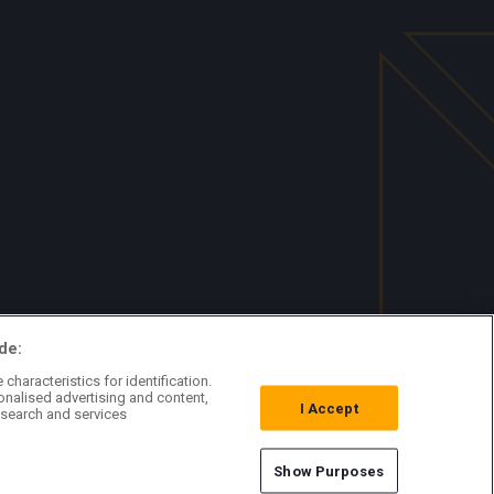
de:
characteristics for identification.
onalised advertising and content,
I Accept
search and services
Show Purposes