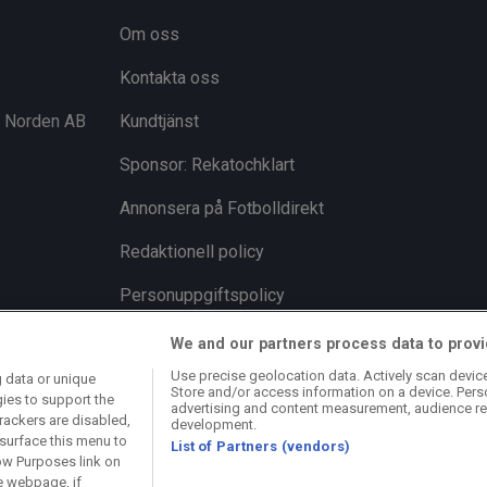
Om oss
Kontakta oss
i Norden AB
Kundtjänst
Sponsor: Rekatochklart
Annonsera på Fotbolldirekt
Redaktionell policy
Personuppgiftspolicy
Cookiepolicy
We and our partners process data to provi
Use precise geolocation data. Actively scan device 
 data or unique
Arkiv
Store and/or access information on a device. Pers
gies to support the
advertising and content measurement, audience re
rackers are disabled,
development.
surface this menu to
List of Partners (vendors)
ow Purposes link on
e webpage, if