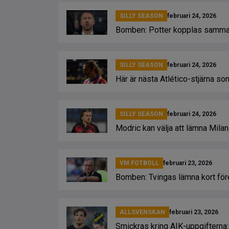
SILLY SEASON
februari 24, 2026
Bomben: Potter kopplas samma
SILLY SEASON
februari 24, 2026
Här är nästa Atlético-stjärna s
SILLY SEASON
februari 24, 2026
Modric kan välja att lämna Mila
VM FOTBOLL
februari 23, 2026
Bomben: Tvingas lämna kort fö
ALLSVENSKAN
februari 23, 2026
Smickras kring AIK-uppgifterna: 