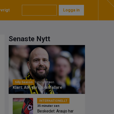
vrigt
Prenumerera
Logga in
Senaste Nytt
Silly Season
9 minuter sen
Klart: AIK värvar anfallare
INTERNATIONELLT
35 minuter sen
Beskedet: Araujo har