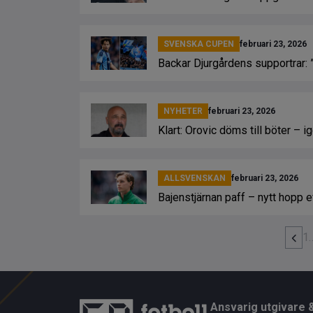
SVENSKA CUPEN
februari 23, 2026
Backar Djurgårdens supportrar: 
NYHETER
februari 23, 2026
Klart: Orovic döms till böter – i
ALLSVENSKAN
februari 23, 2026
Bajenstjärnan paff – nytt hopp 
1
Ansvarig utgivare 