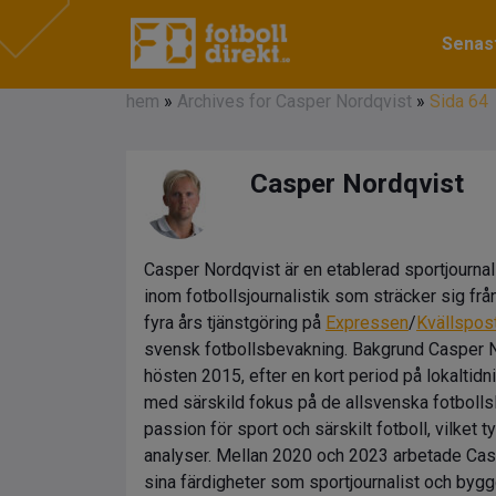
Senast
hem
»
Archives for Casper Nordqvist
»
Sida 64
Casper Nordqvist
Casper Nordqvist är en etablerad sportjournal
inom fotbollsjournalistik som sträcker sig frå
fyra års tjänstgöring på
Expressen
/
Kvällspos
svensk fotbollsbevakning. Bakgrund Casper No
hösten 2015, efter en kort period på lokaltid
med särskild fokus på de allsvenska fotbollsl
passion för sport och särskilt fotboll, vilke
analyser. Mellan 2020 och 2023 arbetade Ca
sina färdigheter som sportjournalist och byg