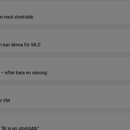
n med storklubb
om kan lämna för MLS
n – efter bara en säsong
re VM
”Är ju en storklubb”