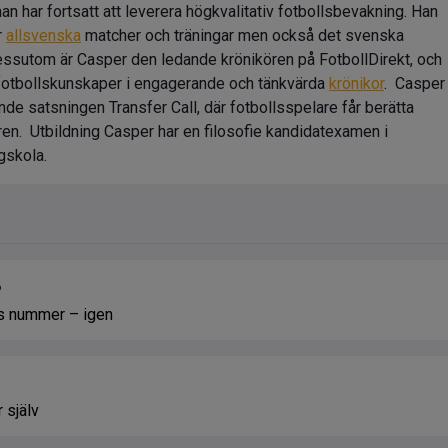
an har fortsatt att leverera högkvalitativ fotbollsbevakning. Han
r
allsvenska
matcher och träningar men också det svenska
essutom är Casper den ledande krönikören på FotbollDirekt, och
 fotbollskunskaper i engagerande och tänkvärda
krönikor
. Casper
e satsningen Transfer Call, där fotbollsspelare får berätta
åren. Utbildning Casper har en filosofie kandidatexamen i
gskola.
6
es nummer – igen
 själv