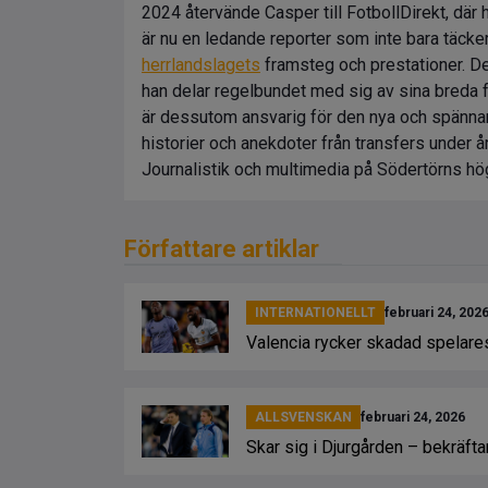
2024 återvände Casper till FotbollDirekt, där h
är nu en ledande reporter som inte bara täcke
herrlandslagets
framsteg och prestationer. D
han delar regelbundet med sig av sina breda
är dessutom ansvarig för den nya och spännand
historier och anekdoter från transfers under 
Journalistik och multimedia på Södertörns hö
Författare artiklar
INTERNATIONELLT
februari 24, 202
Valencia rycker skadad spelar
ALLSVENSKAN
februari 24, 2026
Skar sig i Djurgården – bekräftar