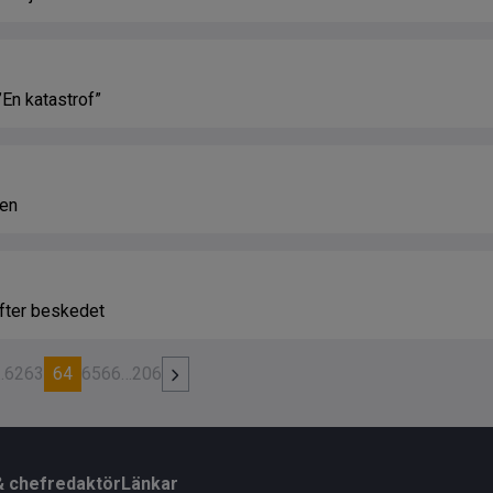
”En katastrof”
gen
efter beskedet
…
62
63
64
65
66
…
206
& chefredaktör
Länkar