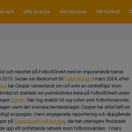
e nytt
Silly Season
Allsvenskan
VM Fotboll
Ö
ist och reporter på FotbollDirekt med en imponerande karriär
n 2015. Sedan sin återkomst till
FotbollDirekt
i mars 2024, efter
ten
, har Casper cementerat sin roll som en centralfigur inom
rdqvist startade sin journalistiska bana på FotbollDirekt under
ningen
Corren
. Han tog snabbt till sig rollen som fotbollsreporter,
agen samt det svenska herrlandslaget. Casper har alltid haft en
t tydligt avspeglas i hans engagerade rapportering och djupgående
sper på
Expressen
/
Kvällsposten
, där han ytterligare finslipade
gde upp ett omfattande nätverk inom fotbollsvärlden. I mars