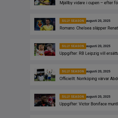
Mjällby vidare i cupen – efter 
SILLY SEASON
augusti 20, 2025
Romano: Chelsea släpper Renato 
SILLY SEASON
augusti 20, 2025
Uppgifter: RB Leipzig vill ersät
SILLY SEASON
augusti 20, 2025
Officiellt: Norrköping värvar Ab
SILLY SEASON
augusti 20, 2025
Uppgifter: Victor Boniface mun