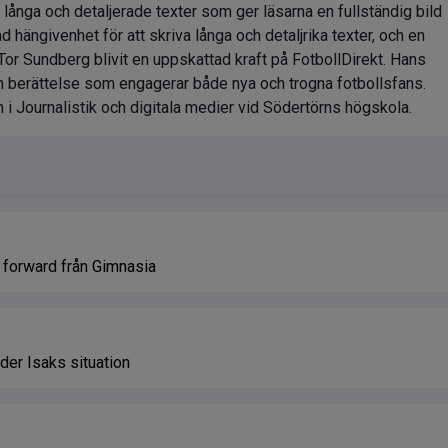
a långa och detaljerade texter som ger läsarna en fullständig bild
 hängivenhet för att skriva långa och detaljrika texter, och en
 Tor Sundberg blivit en uppskattad kraft på FotbollDirekt. Hans
 en berättelse som engagerar både nya och trogna fotbollsfans.
 i Journalistik och digitala medier vid Södertörns högskola.
k forward från Gimnasia
der Isaks situation