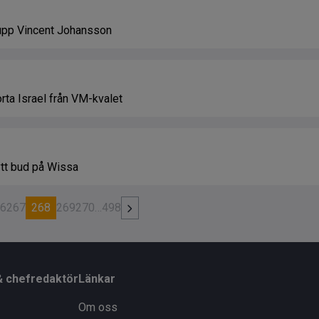
 upp Vincent Johansson
orta Israel från VM-kvalet
ytt bud på Wissa
6
267
268
269
270
…
498
& chefredaktör
Länkar
Om oss