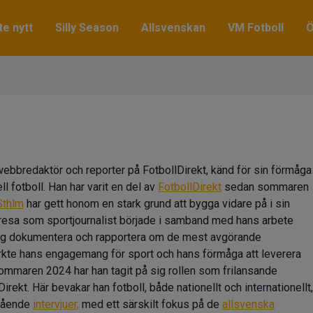
e nytt
Silly Season
Allsvenskan
VM Fotboll
Ö
webbredaktör och reporter på FotbollDirekt, känd för sin förmåga
ll fotboll. Han har varit en del av
FotbollDirekt
sedan sommaren
Sthlm
har gett honom en stark grund att bygga vidare på i sin
resa som sportjournalist började i samband med hans arbete
 sig dokumentera och rapportera om de mest avgörande
rkte hans engagemang för sport och hans förmåga att leverera
sommaren 2024 har han tagit på sig rollen som frilansande
rekt. Här bevakar han fotboll, både nationellt och internationellt,
pgående
intervjuer,
med ett särskilt fokus på de
allsvenska