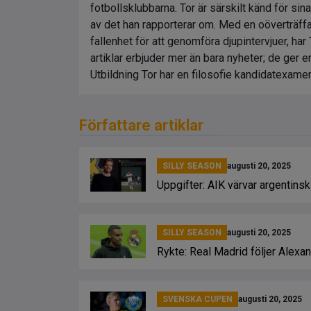
fotbollsklubbarna. Tor är särskilt känd för sin
av det han rapporterar om. Med en oöverträffad
fallenhet för att genomföra djupintervjuer, har
artiklar erbjuder mer än bara nyheter; de ger
Utbildning Tor har en filosofie kandidatexamen
Författare artiklar
SILLY SEASON
augusti 20, 2025
Uppgifter: AIK värvar argentins
SILLY SEASON
augusti 20, 2025
Rykte: Real Madrid följer Alexan
SVENSKA CUPEN
augusti 20, 2025