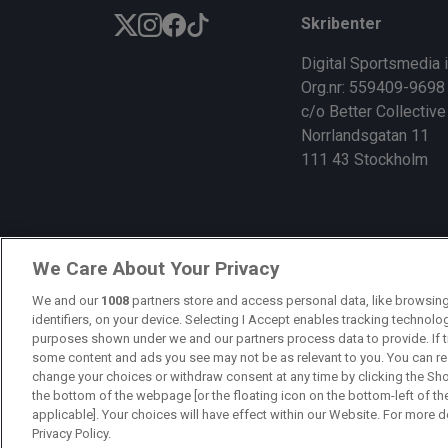
Skribenter
Digital Sportsmedia 
Org.nr: 559409-9698
c/o Better Collective
Norrlandsgatan 11
111 43 Stockholm
We Care About Your Privacy
We and our
1008
partners store and access personal data, like browsing
identifiers, on your device. Selecting I Accept enables tracking technolo
purposes shown under we and our partners process data to provide. If t
some content and ads you see may not be as relevant to you. You can re
change your choices or withdraw consent at any time by clicking the Sh
the bottom of the webpage [or the floating icon on the bottom-left of th
applicable]. Your choices will have effect within our Website. For more det
Privacy Policy.