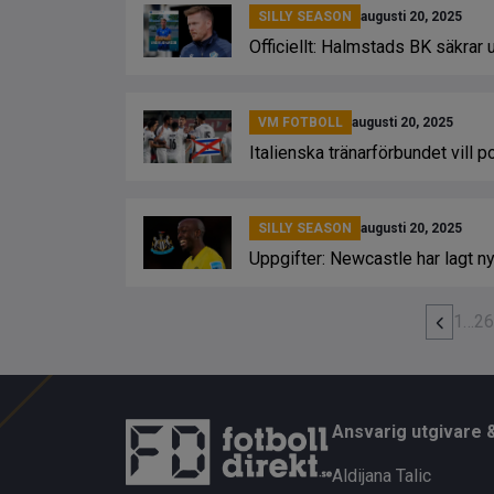
SILLY SEASON
augusti 20, 2025
Officiellt: Halmstads BK säkrar
VM FOTBOLL
augusti 20, 2025
Italienska tränarförbundet vill p
SILLY SEASON
augusti 20, 2025
Uppgifter: Newcastle har lagt n
1
…
26
Ansvarig utgivare 
Aldijana Talic