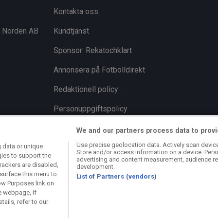
Kontakta oss
i Norden AB
Kundtjänst
Sponsor: Rekatochklart
Annonsera på Fotbolldirekt
Redaktionell policy
Personuppgiftspolicy
Cookiepolicy
We and our partners process data to provi
Use precise geolocation data. Actively scan device 
 data or unique
Arkiv
Store and/or access information on a device. Pers
gies to support the
advertising and content measurement, audience re
rackers are disabled,
development.
surface this menu to
List of Partners (vendors)
ow Purposes link on
e webpage, if
ails, refer to our