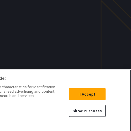
de:
characteristics for identification.
onalised advertising and content,
I Accept
search and services
Show Purposes