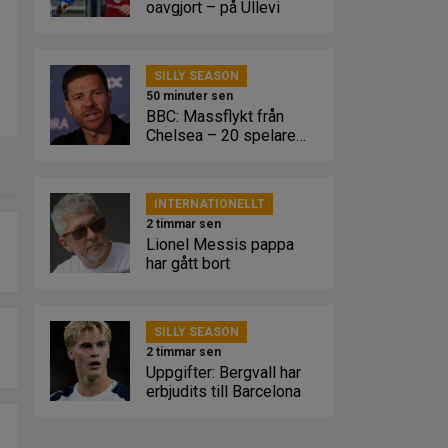
oavgjort – på Ullevi
SILLY SEASON
50 minuter sen
BBC: Massflykt från
Chelsea – 20 spelare
kan lämna
INTERNATIONELLT
2 timmar sen
Lionel Messis pappa
har gått bort
SILLY SEASON
2 timmar sen
Uppgifter: Bergvall har
erbjudits till Barcelona