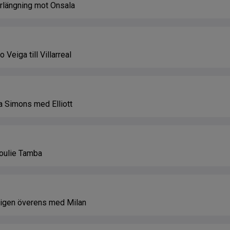
förlängning mot Onsala
Veiga till Villarreal
ta Simons med Elliott
doulie Tamba
tligen överens med Milan