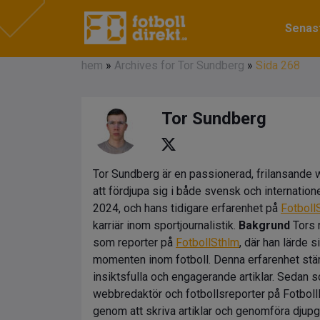
Senast
hem
»
Archives for Tor Sundberg
»
Sida 268
Tor Sundberg
Tor Sundberg är en passionerad, frilansande 
att fördjupa sig i både svensk och internatione
2024, och hans tidigare erfarenhet på
Fotboll
karriär inom sportjournalistik.
Bakgrund
Tors 
som reporter på
FotbollSthlm
, där han lärde
momenten inom fotboll. Denna erfarenhet stä
insiktsfulla och engagerande artiklar. Sedan 
webbredaktör och fotbollsreporter på FotbollDi
genom att skriva artiklar och genomföra dju