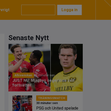
vrigt
Prenumerera
Logga in
Senaste Nytt
Allsvenskan
25 minuter sen
JUST NU: Mjällbys segerlösa svit
fortsätter
TRÄNINGSMATCH
30 minuter sen
PSG och United spelade