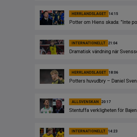
HERRLANDSLAGET
14:15
Potter om Hiens skada: ”Inte po
INTERNATIONELLT
21:04
Dramatisk vändning när Svensso
HERRLANDSLAGET
18:06
Potters huvudbry – Daniel Sve
ALLSVENSKAN
20:17
Stentuffa verkligheten för Baje
INTERNATIONELLT
14:23