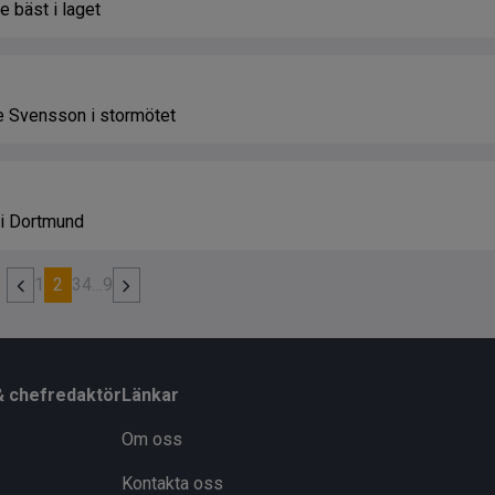
 bäst i laget
e Svensson i stormötet
 i Dortmund
1
2
3
4
…
9
& chefredaktör
Länkar
Om oss
Kontakta oss