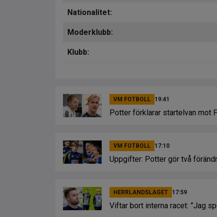
Nationalitet:
Moderklubb:
Klubb:
VM FOTBOLL
19:41
Potter förklarar startelvan mot Po
VM FOTBOLL
17:10
Uppgifter: Potter gör två förändr
HERRLANDSLAGET
17:59
Viftar bort interna racet: ”Jag s