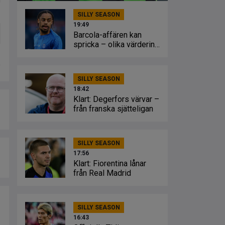
SILLY SEASON
19:49
Barcola-affären kan
spricka – olika värdering
från klubbarna
SILLY SEASON
18:42
Klart: Degerfors värvar –
från franska sjätteligan
SILLY SEASON
17:56
Klart: Fiorentina lånar
från Real Madrid
SILLY SEASON
16:43