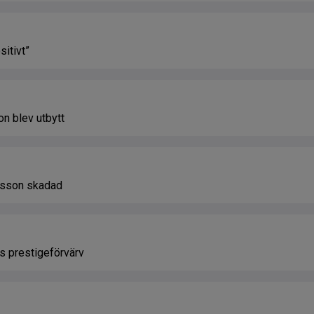
sitivt”
n blev utbytt
nsson skadad
ns prestigeförvärv