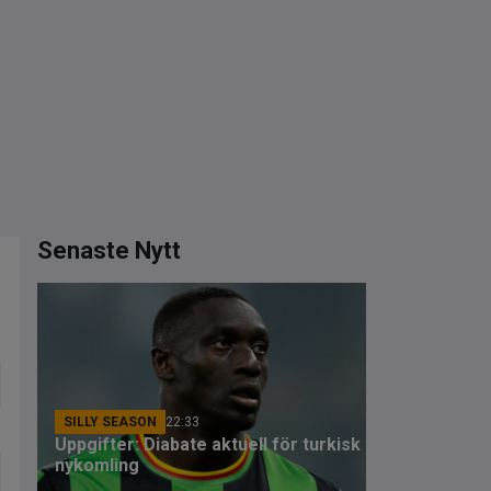
Senaste Nytt
SILLY SEASON
22:33
Uppgifter: Diabate aktuell för turkisk
nykomling