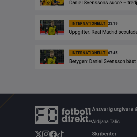
Daniel Svenssons succé – tredje
INTERNATIONELLT
23:19
Uppgifter: Real Madrid scoutad
INTERNATIONELLT
07:45
Betygen: Daniel Svensson bäst
Ansvarig utgivare 
Aldijana Talic
Skribenter