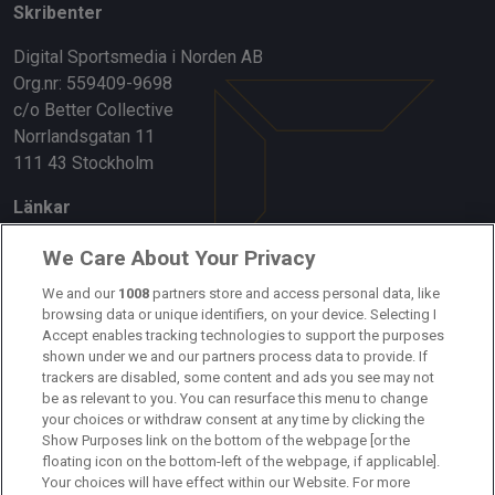
Skribenter
Digital Sportsmedia i Norden AB
Org.nr: 559409-9698
c/o Better Collective
Norrlandsgatan 11
111 43 Stockholm
Länkar
Om oss
We Care About Your Privacy
We and our
1008
partners store and access personal data, like
Kontakta oss
browsing data or unique identifiers, on your device. Selecting I
Accept enables tracking technologies to support the purposes
Kundtjänst
shown under we and our partners process data to provide. If
trackers are disabled, some content and ads you see may not
Sponsor: Rekatochklart
be as relevant to you. You can resurface this menu to change
your choices or withdraw consent at any time by clicking the
Annonsera på Fotbolldirekt
Show Purposes link on the bottom of the webpage [or the
floating icon on the bottom-left of the webpage, if applicable].
Redaktionell policy
Your choices will have effect within our Website. For more