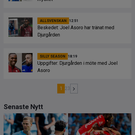
ALLSVENSKAN
12:51
Beskedet: Joel Asoro har tränat med
Djurgården
SILLY SEASON
18:19
Uppgifter: Djurgården i möte med Joel
Asoro
1
2
3
Senaste Nytt