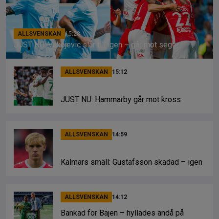
ALLSVENSKAN
15:28
JUST NU: Vukojevic slår till igen – går mot seger
ALLSVENSKAN
15:12
JUST NU: Hammarby går mot kross
ALLSVENSKAN
14:59
Kalmars smäll: Gustafsson skadad – igen
ALLSVENSKAN
14:12
Bänkad för Bajen – hyllades ändå på