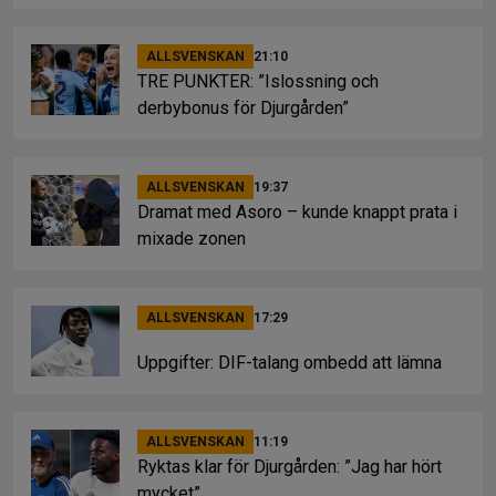
ALLSVENSKAN
21:10
TRE PUNKTER: ”Islossning och
derbybonus för Djurgården”
ALLSVENSKAN
19:37
Dramat med Asoro – kunde knappt prata i
mixade zonen
ALLSVENSKAN
17:29
Uppgifter: DIF-talang ombedd att lämna
ALLSVENSKAN
11:19
Ryktas klar för Djurgården: ”Jag har hört
mycket”