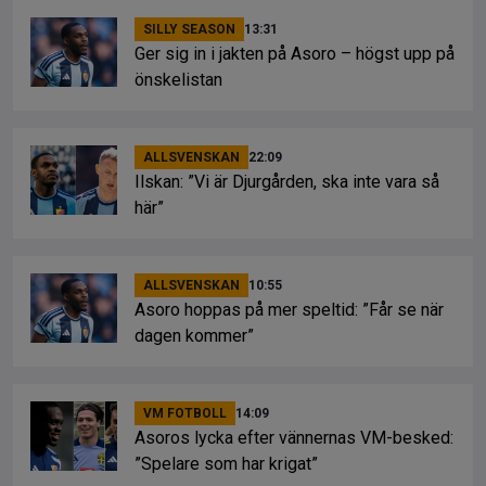
SILLY SEASON
13:31
Ger sig in i jakten på Asoro – högst upp på
önskelistan
ALLSVENSKAN
22:09
Ilskan: ”Vi är Djurgården, ska inte vara så
här”
ALLSVENSKAN
10:55
Asoro hoppas på mer speltid: ”Får se när
dagen kommer”
VM FOTBOLL
14:09
Asoros lycka efter vännernas VM-besked:
”Spelare som har krigat”