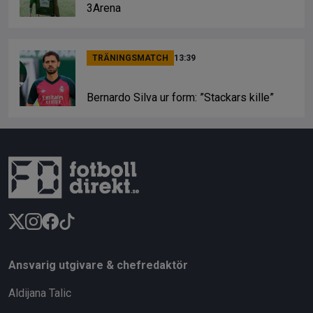
3Arena
TRÄNINGSMATCH
13:39
Bernardo Silva ur form: ”Stackars kille”
Ansvarig utgivare & chefredaktör
Aldijana Talic