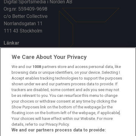
Digital Sportsmedia i Norden AB
Org.nr: 559409-9698
c/o Better Collective
Norrlandsgatan 11
111 43 Stockholm
Länkar
Om oss
We Care About Your Privacy
We and our
1008
partners store and access personal data, like
Kontakta oss
browsing data or unique identifiers, on your device. Selecting I
Accept enables tracking technologies to support the purposes
Kundtjänst
shown under we and our partners process data to provide. If
trackers are disabled, some content and ads you see may not
Sponsor: Rekatochklart
be as relevant to you. You can resurface this menu to change
your choices or withdraw consent at any time by clicking the
Annonsera på Fotbolldirekt
Show Purposes link on the bottom of the webpage [or the
floating icon on the bottom-left of the webpage, if applicable].
Redaktionell policy
Your choices will have effect within our Website. For more
details, refer to our Privacy Policy.
Personuppgiftspolicy
We and our partners process data to provide: