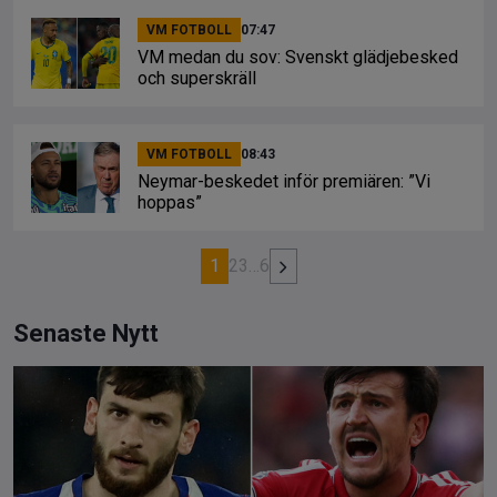
VM FOTBOLL
07:47
VM medan du sov: Svenskt glädjebesked
och superskräll
VM FOTBOLL
08:43
Neymar-beskedet inför premiären: ”Vi
hoppas”
1
2
3
…
6
Senaste Nytt