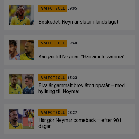
VM FOTBOLL
09:05
Beskedet: Neymar slutar i landslaget
VM FOTBOLL
09:40
Kängan till Neymar: ”Han är inte samma”
VM FOTBOLL
15:23
Elva år gammalt brev återuppstår – med
hyllning till Neymar
VM FOTBOLL
08:27
Här gör Neymar comeback – efter 981
dagar