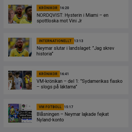
KRÖNIKOR
16:20
NORDQVIST: Hysterin i Miami – en
spottloska mot Vini Jr
INTERNATIONELLT
13:13
Neymar slutar i landslaget: ”Jag skrev
historia”
KRÖNIKOR
16:41
VM-krönikan – del 1: ”Sydamerikas fiasko
– slogs på läktarna”
VM FOTBOLL
15:17
Blåsningen – Neymar lajkade fejkat
Nyland-konto