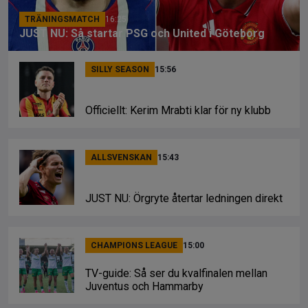
TRÄNINGSMATCH
16:25
JUST NU: Så startar PSG och United i Göteborg
SILLY SEASON
15:56
Officiellt: Kerim Mrabti klar för ny klubb
ALLSVENSKAN
15:43
JUST NU: Örgryte återtar ledningen direkt
CHAMPIONS LEAGUE
15:00
TV-guide: Så ser du kvalfinalen mellan
Juventus och Hammarby