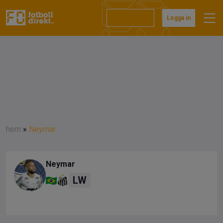
Prenumerera
Logga in
hem
»
Neymar
Neymar
LW