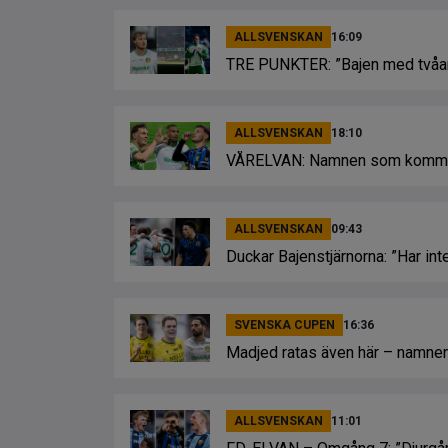
ALLSVENSKAN
16:09
TRE PUNKTER: ”Bajen med tvåans
ALLSVENSKAN
18:10
VÅRELVAN: Namnen som kommit 
ALLSVENSKAN
09:43
Duckar Bajenstjärnorna: ”Har inte
SVENSKA CUPEN
16:36
Madjed ratas även här – namnen
ALLSVENSKAN
11:01