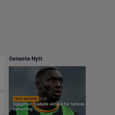
Senaste Nytt
SILLY SEASON
22:33
Uppgifter: Diabate aktuell för turkisk
nykomling