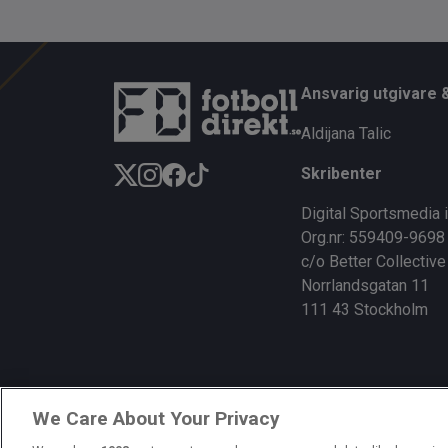
Ansvarig utgivare 
Aldijana Talic
Skribenter
Digital Sportsmedia 
Org.nr: 559409-9698
c/o Better Collective
Norrlandsgatan 11
111 43 Stockholm
We Care About Your Privacy