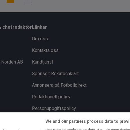
& chefredaktör
Länkar
Om oss
Kontakta oss
i Norden AB
Kundtjänst
Sponsor: Rekatochklart
Annonsera på Fotbolldirekt
Redaktionell policy
Personuppgiftspolicy
Cookiepolicy
We and our partners process data to provi
Use precise geolocation data. Actively scan device 