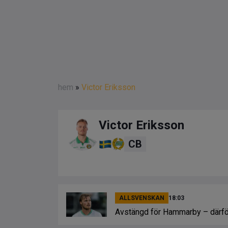
hem
»
Victor Eriksson
Victor Eriksson
CB
ALLSVENSKAN
18:03
Avstängd för Hammarby – därför