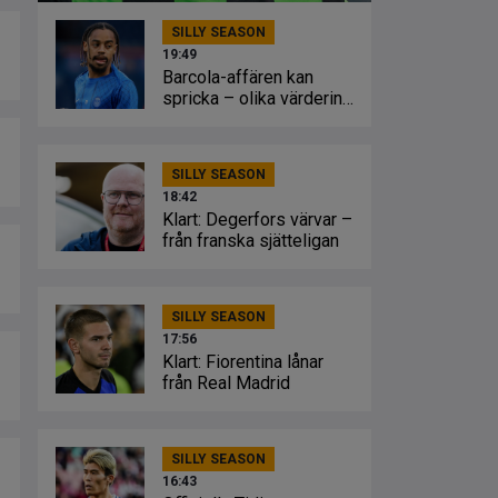
SILLY SEASON
19:49
Barcola-affären kan
spricka – olika värdering
från klubbarna
SILLY SEASON
18:42
Klart: Degerfors värvar –
från franska sjätteligan
SILLY SEASON
17:56
Klart: Fiorentina lånar
från Real Madrid
SILLY SEASON
16:43