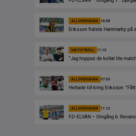
FD-ELVAN – Omgång 7: ”Djurgård
ALLSVENSKAN
16:58
Eriksson frälste Hammarby på 
VM FOTBOLL
11:15
”Jag hoppas de kollat lite matc
ALLSVENSKAN
07:03
Hettade till kring Eriksson: ”Fått 
ALLSVENSKAN
11:12
FD-ELVAN – Omgång 6: Revansch