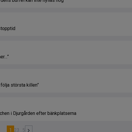
ens buffel kan inte hyllas nog”
stopptid
her…”
följa största killen”
en i Djurgården efter bänkplatserna
1
2
3
…
5