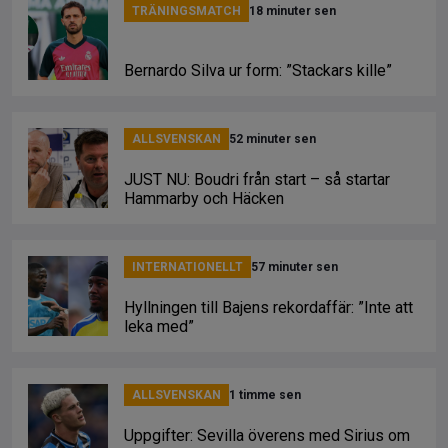
TRÄNINGSMATCH
18 minuter sen
Bernardo Silva ur form: ”Stackars kille”
ALLSVENSKAN
52 minuter sen
JUST NU: Boudri från start – så startar
Hammarby och Häcken
INTERNATIONELLT
57 minuter sen
Hyllningen till Bajens rekordaffär: ”Inte att
leka med”
ALLSVENSKAN
1 timme sen
Uppgifter: Sevilla överens med Sirius om