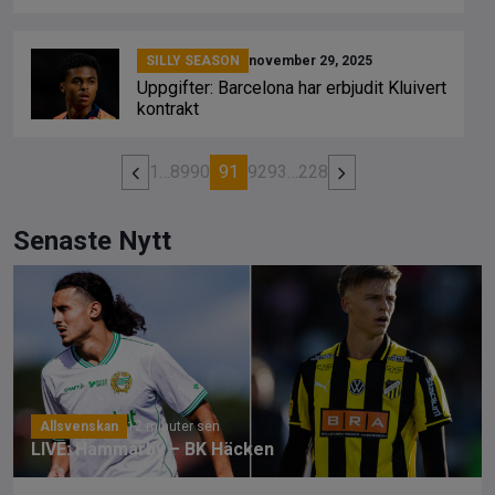
SILLY SEASON
november 29, 2025
Uppgifter: Barcelona har erbjudit Kluivert
kontrakt
1
…
89
90
91
92
93
…
228
Senaste Nytt
Allsvenskan
12 minuter sen
LIVE: Hammarby – BK Häcken