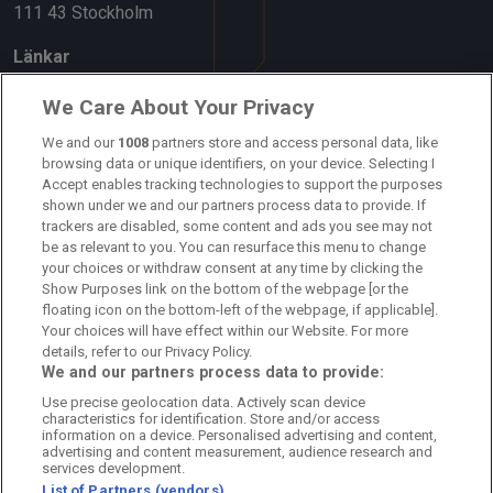
111 43 Stockholm
Länkar
Om oss
We Care About Your Privacy
We and our
1008
partners store and access personal data, like
Kontakta oss
browsing data or unique identifiers, on your device. Selecting I
Accept enables tracking technologies to support the purposes
Kundtjänst
shown under we and our partners process data to provide. If
trackers are disabled, some content and ads you see may not
Sponsor: Rekatochklart
be as relevant to you. You can resurface this menu to change
your choices or withdraw consent at any time by clicking the
Annonsera på Fotbolldirekt
Show Purposes link on the bottom of the webpage [or the
floating icon on the bottom-left of the webpage, if applicable].
Redaktionell policy
Your choices will have effect within our Website. For more
details, refer to our Privacy Policy.
Personuppgiftspolicy
We and our partners process data to provide:
Use precise geolocation data. Actively scan device
Cookiepolicy
characteristics for identification. Store and/or access
information on a device. Personalised advertising and content,
Arkiv
advertising and content measurement, audience research and
services development.
List of Partners (vendors)