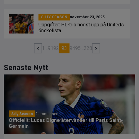
SILLY SEASON
november 23, 2025
Uppgifter: PL-trio högst upp på Uniteds
önskelista
1
…
91
92
93
94
95
…
228
Senaste Nytt
Silly Season
9 timmar sen
Officiellt: Lucas Digne återvänder till Paris Saint-
Germain