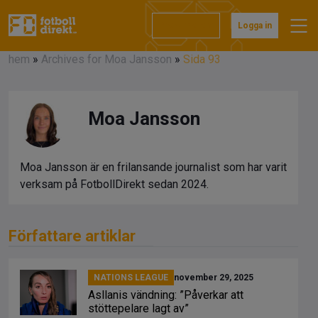
Prenumerera
Logga in
hem
»
Archives for Moa Jansson
»
Sida 93
Moa Jansson
Moa Jansson är en frilansande journalist som har varit
verksam på FotbollDirekt sedan 2024.
Författare artiklar
NATIONS LEAGUE
november 29, 2025
Asllanis vändning: ”Påverkar att
stöttepelare lagt av”