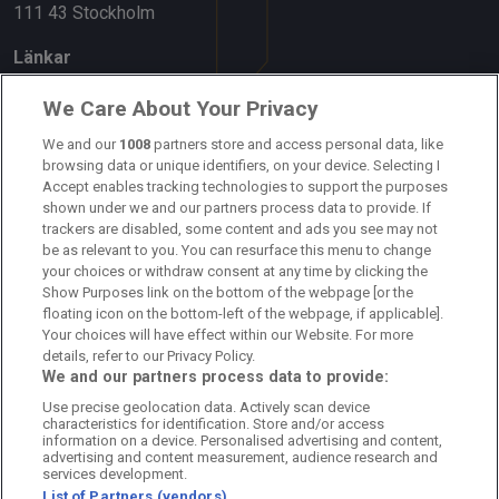
111 43 Stockholm
Länkar
Om oss
We Care About Your Privacy
We and our
1008
partners store and access personal data, like
Kontakta oss
browsing data or unique identifiers, on your device. Selecting I
Accept enables tracking technologies to support the purposes
Kundtjänst
shown under we and our partners process data to provide. If
trackers are disabled, some content and ads you see may not
Sponsor: Rekatochklart
be as relevant to you. You can resurface this menu to change
your choices or withdraw consent at any time by clicking the
Annonsera på Fotbolldirekt
Show Purposes link on the bottom of the webpage [or the
floating icon on the bottom-left of the webpage, if applicable].
Redaktionell policy
Your choices will have effect within our Website. For more
details, refer to our Privacy Policy.
Personuppgiftspolicy
We and our partners process data to provide:
Use precise geolocation data. Actively scan device
Cookiepolicy
characteristics for identification. Store and/or access
information on a device. Personalised advertising and content,
Arkiv
advertising and content measurement, audience research and
services development.
List of Partners (vendors)