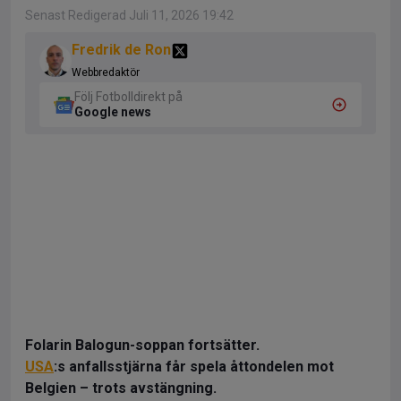
Senast Redigerad Juli 11, 2026 19:42
Fredrik de Ron
Webbredaktör
Följ Fotbolldirekt på
Google news
Folarin Balogun-soppan fortsätter.
USA
:s anfallsstjärna får spela åttondelen mot
Belgien – trots avstängning.