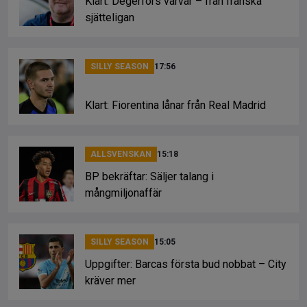
Klart: Degerfors värvar – från franska
sjätteligan
SILLY SEASON
17:56
Klart: Fiorentina lånar från Real Madrid
ALLSVENSKAN
15:18
BP bekräftar: Säljer talang i
mångmiljonaffär
SILLY SEASON
15:05
Uppgifter: Barcas första bud nobbat – City
kräver mer