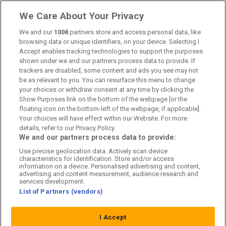
Länkar
We Care About Your Privacy
Om oss
We and our
1008
partners store and access personal data, like
browsing data or unique identifiers, on your device. Selecting I
Accept enables tracking technologies to support the purposes
Kontakta oss
shown under we and our partners process data to provide. If
trackers are disabled, some content and ads you see may not
Kundtjänst
be as relevant to you. You can resurface this menu to change
your choices or withdraw consent at any time by clicking the
Sponsor: Rekatochklart
Show Purposes link on the bottom of the webpage [or the
floating icon on the bottom-left of the webpage, if applicable].
Annonsera på Fotbolldirekt
Your choices will have effect within our Website. For more
details, refer to our Privacy Policy.
Redaktionell policy
We and our partners process data to provide:
Use precise geolocation data. Actively scan device
Personuppgiftspolicy
characteristics for identification. Store and/or access
information on a device. Personalised advertising and content,
Cookiepolicy
advertising and content measurement, audience research and
services development.
List of Partners (vendors)
Arkiv
I Accept