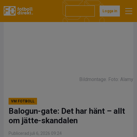
Hoppa
till
Prenumerera
Logga in
innehåll
Bildmontage. Foto: Alamy
VM FOTBOLL
Balogun-gate: Det har hänt – allt
om jätte-skandalen
Publicerad juli 6, 2026 09:24