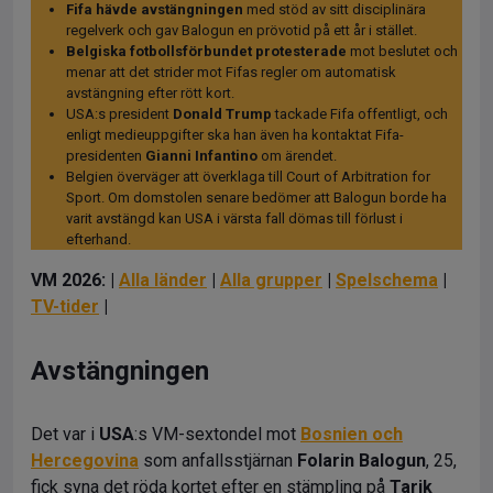
Fifa hävde avstängningen
med stöd av sitt disciplinära
regelverk och gav Balogun en prövotid på ett år i stället.
Belgiska fotbollsförbundet protesterade
mot beslutet och
menar att det strider mot Fifas regler om automatisk
avstängning efter rött kort.
USA:s president
Donald Trump
tackade Fifa offentligt, och
enligt medieuppgifter ska han även ha kontaktat Fifa-
presidenten
Gianni Infantino
om ärendet.
Belgien överväger att överklaga till Court of Arbitration for
Sport. Om domstolen senare bedömer att Balogun borde ha
varit avstängd kan USA i värsta fall dömas till förlust i
efterhand.
VM 2026: |
Alla länder
|
Alla grupper
|
Spelschema
|
TV-tider
|
Avstängningen
Det var i
USA
:s VM-sextondel mot
Bosnien och
Hercegovina
som anfallsstjärnan
Folarin Balogun
, 25,
fick syna det röda kortet efter en stämpling på
Tarik