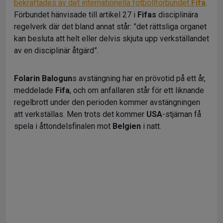
bekräftades av det internationella fotbollförbundet
Fifa
.
Förbundet hänvisade till artikel 27 i
Fifas
disciplinära
regelverk där det bland annat står: ”det rättsliga organet
kan besluta att helt eller delvis skjuta upp verkställandet
av en disciplinär åtgärd”.
Folarin Balogun
s avstängning har en prövotid på ett år,
meddelade
Fifa
, och om anfallaren står för ett liknande
regelbrott under den perioden kommer avstängningen
att verkställas. Men trots det kommer
USA
-stjärnan få
spela i åttondelsfinalen mot
Belgien
i natt.