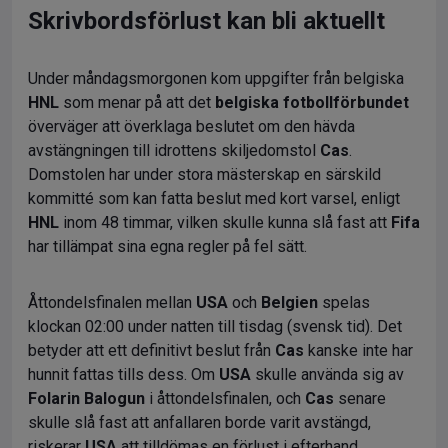
Skrivbordsförlust kan bli aktuellt
Under måndagsmorgonen kom uppgifter från belgiska
HNL
som menar på att det
belgiska fotbollförbundet
överväger att överklaga beslutet om den hävda
avstängningen till idrottens skiljedomstol
Cas
.
Domstolen har under stora mästerskap en särskild
kommitté som kan fatta beslut med kort varsel, enligt
HNL
inom 48 timmar, vilken skulle kunna slå fast att
Fifa
har tillämpat sina egna regler på fel sätt.
Åttondelsfinalen mellan
USA
och
Belgien
spelas
klockan 02:00 under natten till tisdag (svensk tid). Det
betyder att ett definitivt beslut från
Cas
kanske inte har
hunnit fattas tills dess. Om
USA
skulle använda sig av
Folarin Balogun
i åttondelsfinalen, och
Cas
senare
skulle slå fast att anfallaren borde varit avstängd,
riskerar
USA
att tilldömas en förlust i efterhand.